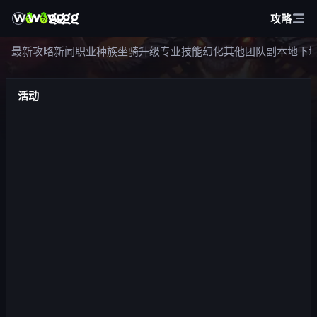
攻略
最新攻略
新闻
职业
种族
坐骑
升级
专业技能
幻化
其他
团队副本
地下
活动
仪式举办之地
关于活动 仪式举办之地是一项全新活动，既可以单人挑战，也可
以组成最多 5 人的小队进行。 活动本身类似于突击行动，但玩家
可以自行选择副本的难度及影响副本的词缀。 副本难度越高、词
缀越多，最终获得的奖励就越丰厚。 玩家的目标是以最少的死亡
1,187
次浏览
次数通关副本，并击败最终 Boss。 仪式举办地点 仪式会在两
2周前