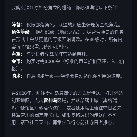
要购买深红原始恐角龙的缰绳，你必须满足以下条件：
阵营：
仅限部落角色。联盟的对应坐骑是黄金恐角龙。
角色等级：
推荐80级（地心之战），尽管雷神岛的任务
在形式上会从更低的等级开始调整。在80级时，所有内
容每个怪只需几秒即可清掉。
声望：
与夺日者先锋军阵营达到崇拜。
金币：
购买时需3000金（标准的声望折扣已经计入此价
格）。
骑术：
任意骑术等级——坐骑会自动适配你可用的速度。
在2026年，前往雷神岛最简便的方式是传送。打开潘达
利亚地图，点击
雷神岛
区域，并从部落主城（奥格瑞
玛，使馆区）激活传送门，或者使用岛上通往夺日者先
锋军营地的固定传送门。如果奥格瑞玛的传送门不可
用，请飞往昆莱山，再乘坐飞行点前往夺日者据点。