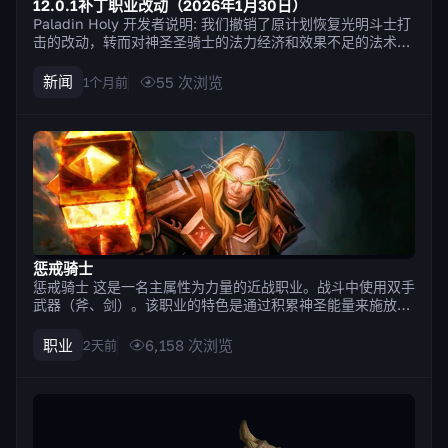
12.0.1补丁职业改动（2026年1月30日）
Paladin Holy 开发者说明: 我们撤销了原计划恢复光明斗士打
击的改动，转而对神圣圣骑士的法力经济和效果不足的法术进
行多项调整。我们的目标是放宽法力限制，并鼓励使用更多法
术来达到类似的效果；也就是说，在不过度破坏玩家所喜爱的
新闻
55
次浏览
1个月前
熟悉玩法的前提下，为玩法增添多样性。感谢大家的反馈！ 圣
光闪现的治疗...
惩戒骑士
惩戒骑士 这是一名主属性为力量的近战职业。战斗中使用双手
武器（斧、剑）。该职业的特色是通过积累神圣能量来施放技
能的机制。部分技能积累神圣能量，另一些则消耗神圣能量来
造成最高伤害。 优缺点 Strengths 拥有大量既能保护自身也
职业
6,158
次浏览
2天前
能保护团队的防御技能，例如 牺牲祝福, 保护祝福. 借助光环
可以为团队...