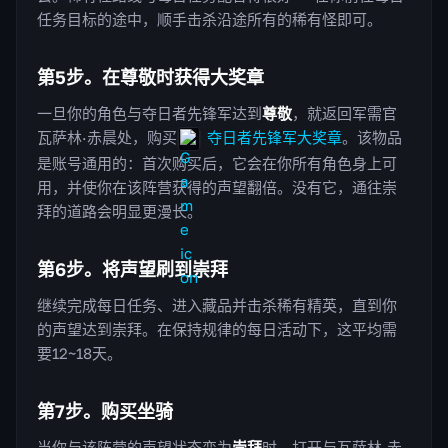
任务目标的途中，顺手击杀沿途所有的稀有怪即可。
第5步。在尊敬时获得大奖章
一旦你的角色与夺日者先锋军达到
尊敬
，就返回军需官
瓦萨林·赤晨处，购买
夺日者先锋军大奖章
。该物品
是账号通用的：首次购买后，它会在你所有角色身上可
用，并使你在该阵营获得的声望翻倍。没有它，通往崇
拜的道路会明显更漫长。
第6步。将声望刷到崇拜
继续完成每日任务、进入藏品并击杀稀有精英，直到你
的声望达到崇拜。在保持规律的每日活动下，这平均需
要12~18天。
第7步。购买坐骑
当你与该阵营的声望状态变为
崇拜
时，打开与瓦萨林·赤