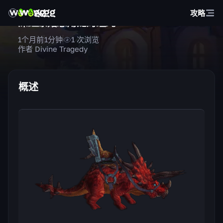
攻略
深红原始恐角龙的缰绳
1个月前
1
分钟
1
次浏览
作者 Divine Tragedy
概述