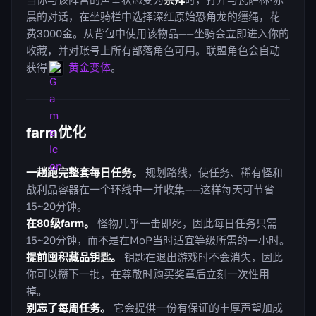
晨的对话，在坐骑栏中选择深红原始恐角龙的缰绳，花
费3000金。从背包中使用该物品——坐骑会立即进入你的
收藏，并对账号上所有部落角色可用。联盟角色会自动
获得
黄金变体
。
farm优化
一趟跑完整套每日任务。
规划路线，使任务、稀有怪和
战利品容器在一个环线中一并收集——这样每天可节省
15~20分钟。
在80级farm。
怪物几乎一击即死，因此每日任务只需
15~20分钟，而不是在MoP当时适宜等级所需的一小时。
提前囤积藏品钥匙。
钥匙在退出游戏时不会消失，因此
你可以攒下一批，在尊敬时购买奖章后立刻一次性用
掉。
别忘了每周任务。
它会提供一份有保证的丰厚声望加成