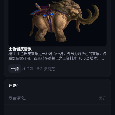
土色岩皮雷象
概述 土色岩皮雷象是一种地面坐骑，外形为浅沙色的雷象，仅
联盟玩家可用。该坐骑在德拉诺之王资料片（6.0.2 版本）中
加入，由主教议会阵营的军需官出售。要购买这只雷象，你需
要与该阵营达到“崇拜”声望等级，并随身携带 5,000 金币和
坐骑
2
次浏览
1个月前
5,000 阿帕希斯水晶。 到了 2026 年，即便在当前的 11...
评论
0
发送