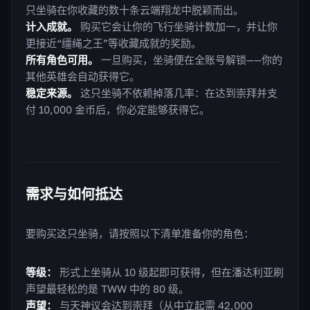
只坐骑在你收藏的数十条云端翔龙中脱颖而出。
计入成就。
购买它会让你的飞行坐骑计数加一，并让你
更接近“缰绳之王”等收藏成就的奖励。
所有角色可用。
一旦购买，坐骑便在全账号解锁——你的
其他英雄会自动获得它。
稳定来源。
这只坐骑不依赖掉落几率：在达到崇拜并支
付 10,000 金币后，你必定能够获得它。
需求与如何抵达
要购买这只坐骑，请按照以下清单准备你的角色：
等级：
形式上坐骑从 10 级起即可获得，但在潘达利亚刷
声望最轻松的是 TWW 中的 80 级。
声望：
与天神议会达到崇拜（从中立起需 42,000