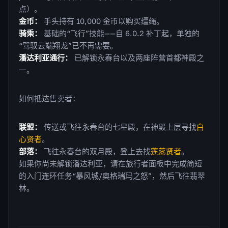
点）。
金币：
手头持有 10,000 金币以购买缰绳。
骑乘：
基础的“飞行”技能——自 6.0.2 补丁起，单独的
“驾驭云端翔龙”已不再需要。
潘达利亚通行：
已解锁永春台以及两座阵营首都神殿之
一。
如何抵达售卖者：
联盟：
传送或飞往永春台的七星殿，在神殿上层寻找
白
心贤者
。
部落：
飞往永春台的双月殿，登上去找
莲蕊贤者
。
如果你尚未解锁潘达利亚，请在旅行者面板中完成简短
的入门连环任务“暴风城/奥格瑞玛之怒”，然后飞往翡翠
林。