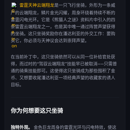
雷霆天神云端翔龙
是一只飞行坐骑，外形为一条威
严的云端翔龙，鳞片金光闪耀，周身环绕着持续不断的
雷霆闪电光环。它是《熊猫人之谜》资料片中引入的四
条雷霆云端翔龙之一，也是其中唯一通过阵营声望获得
的坐骑。这只坐骑奖励你在潘达利亚的外交工作：要购
买它，你必须与天神议会达到崇拜声望。
在当前补丁中，这只坐骑依然可以从同一位补给官处获
得，而过时的“驾驭云端翔龙”技能早已被取消——只需普
通的骑乘技能即可。这使得这只坐骑成为那些囤积了金
币、又想要收尾潘达利亚一项经典声望的收藏家的诱人
目标。
你为何想要这只坐骑
独特外观。
金色巨龙周身的雷霆光环与闪电特效，使这