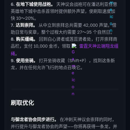
在地下城使用战袍。
天神议会战袍可在潘达利亚任意
英雄地下城中击杀首领时提供额外声望，使刷取速度加
快 10～20%。
达到崇拜。
从中立到崇拜总共需要 42,000 声望。借
助日常与奖章，整个过程大约需要 27～35 个自然日。
购买缰绳。
回到白心贤者或莲蕊贤者处，打开崇拜商
品栏，支付 10,000 金币，领取
雷霆天神云端翔龙缰
绳
。
使用坐骑。
打开坐骑收藏（Shift+P），找到这条新
龙，并在任何允许飞行的地点召唤它。
刷取优化
与御龙者协会同步进行。
在冲刺天神议会崇拜的同时，
并行提升与御龙者协会的声望——你将再获得一条龙，并