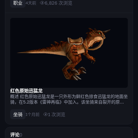
造成最高伤害。 优缺点 Strengths 拥有大量既能保护自身也
职业
6,826
次浏览
4天前
能保护团队的防御技能，例如 牺牲祝福, 保护祝福. 借助光环
可以为团队...
红色原始迅猛龙
概述 红色原始迅猛龙是一只外形为鲜红色掠食迅猛龙的地面坐
骑，在5.2版本《雷神再临》中加入。该坐骑来自裂开的原始
恐龙蛋，而这枚蛋会在你从潘达利亚巨兽岛的恐龙身上获得原
始恐龙蛋的三天后孵化。 这个坐骑属于由红、绿、黑三色组成
坐骑
1
次浏览
1个月前
的迅猛龙家族。三种颜色都从同一枚蛋中随机孵出，因此某一
种特定颜色大约占所有孵化...
评论
0