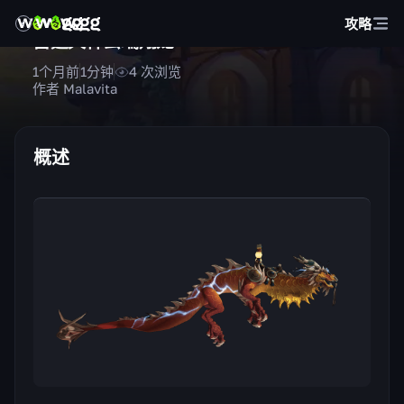
攻略
雷霆天神云端翔龙
1个月前
1
分钟
4
次浏览
作者 Malavita
概述