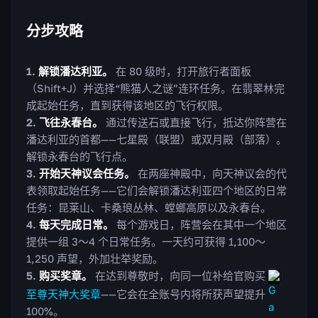
分步攻略
解锁潘达利亚。
在 80 级时，打开旅行者面板
（Shift+J）并选择“熊猫人之谜”连环任务。在翡翠林完
成起始任务，直到获得该地区的飞行权限。
飞往永春台。
通过传送石或直接飞行，抵达你阵营在
潘达利亚的首都——七星殿（联盟）或双月殿（部落）。
解锁永春台的飞行点。
开始天神议会任务。
在两座神殿中，向天神议会的代
表领取起始任务——它们会解锁潘达利亚四个地区的日常
任务：昆莱山、卡桑琅丛林、螳螂高原以及永春台。
每天完成日常。
每个游戏日，阵营会在其中一个地区
提供一组 3～4 个日常任务。一天约可获得 1,100～
1,250 声望，外加壮举奖励。
购买奖章。
在达到尊敬时，向同一位补给官购买
至尊天神大奖章
——它会在全账号内将所获声望提升
100%。