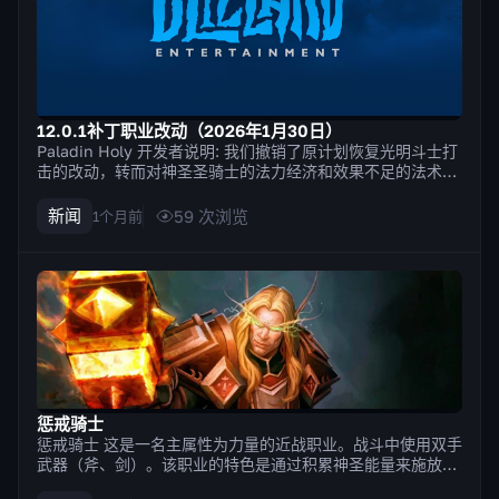
12.0.1补丁职业改动（2026年1月30日）
Paladin Holy 开发者说明: 我们撤销了原计划恢复光明斗士打
击的改动，转而对神圣圣骑士的法力经济和效果不足的法术进
行多项调整。我们的目标是放宽法力限制，并鼓励使用更多法
术来达到类似的效果；也就是说，在不过度破坏玩家所喜爱的
新闻
59
次浏览
1个月前
熟悉玩法的前提下，为玩法增添多样性。感谢大家的反馈！ 圣
光闪现的治疗...
惩戒骑士
惩戒骑士 这是一名主属性为力量的近战职业。战斗中使用双手
武器（斧、剑）。该职业的特色是通过积累神圣能量来施放技
能的机制。部分技能积累神圣能量，另一些则消耗神圣能量来