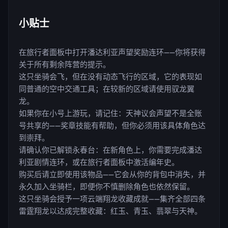
小贴士
在旅行者面板中打开潘达利亚声望奖励连环——你将获得
关于所有剩余阵营的提示。
这只坐骑会飞，但在没有动态飞行的区域，它的表现如
同普通的空中交通工具；在较新的区域请使用驭龙翼
龙。
如果你在小号上游玩，请记住：天神议会声望不是全账
号共享的——奖章技能有帮助，但你必须用该具体角色达
到崇拜。
请确认你已解锁永春台：在新角色上，你需要完成潘达
利亚剧情连环，或在旅行者面板中激活编年史。
购买后请立即使用该物品——它会从你的背包中消失，并
永久加入坐骑栏，即便你不慎删除角色也依然保留。
这只坐骑会授予一项云端翔龙收藏成就——集齐全部四条
雷霆翔龙以达成完整收藏：红玉、青玉、翡翠与天神。