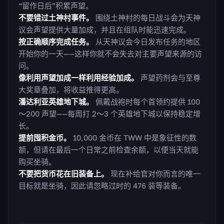
“留作日后”积累声望。
不要错过土神村事件。
围绕土神村的每日战斗会为天神
议会声望提供大量加成，并且在组队时能迅速完成。
按正确顺序完成任务。
从天神议会今日发布任务的地区
开始你的一天——这样你就不会失去对主要声望来源的访
问。
像利用声望加成一样利用经验加成。
声望药剂会与至尊
大奖章叠加，将收益推得更高。
潘达利亚英雄地下城。
佩戴战袍时每个首领约提供 100
～200 声望——每周打 2～3 个英雄地下城以保持稳定增
长。
提前囤积金币。
10,000 金币在 TWW 中是象征性的数
额，但请在最后一个日常之前检查余额，以便当天就能
购买坐骑。
不要把货币花在旧装备上。
现在补给官对你而言的唯一
目标就是坐骑，因此请忽略过时的 476 装等装备。