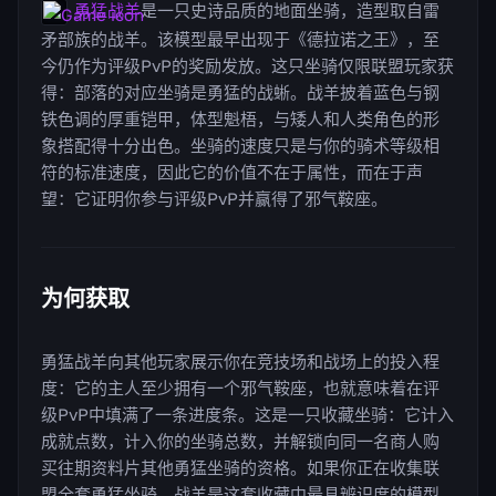
勇猛战羊
是一只史诗品质的地面坐骑，造型取自雷
矛部族的战羊。该模型最早出现于《德拉诺之王》，至
今仍作为评级PvP的奖励发放。这只坐骑仅限联盟玩家获
得：部落的对应坐骑是勇猛的战蜥。战羊披着蓝色与钢
铁色调的厚重铠甲，体型魁梧，与矮人和人类角色的形
象搭配得十分出色。坐骑的速度只是与你的骑术等级相
符的标准速度，因此它的价值不在于属性，而在于声
望：它证明你参与评级PvP并赢得了邪气鞍座。
为何获取
勇猛战羊向其他玩家展示你在竞技场和战场上的投入程
度：它的主人至少拥有一个邪气鞍座，也就意味着在评
级PvP中填满了一条进度条。这是一只收藏坐骑：它计入
成就点数，计入你的坐骑总数，并解锁向同一名商人购
买往期资料片其他勇猛坐骑的资格。如果你正在收集联
盟全套勇猛坐骑，战羊是这套收藏中最具辨识度的模型