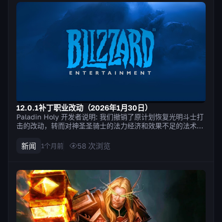
12.0.1补丁职业改动（2026年1月30日）
Paladin Holy 开发者说明: 我们撤销了原计划恢复光明斗士打
击的改动，转而对神圣圣骑士的法力经济和效果不足的法术进
行多项调整。我们的目标是放宽法力限制，并鼓励使用更多法
术来达到类似的效果；也就是说，在不过度破坏玩家所喜爱的
新闻
58
次浏览
1个月前
熟悉玩法的前提下，为玩法增添多样性。感谢大家的反馈！ 圣
光闪现的治疗...