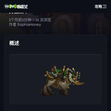
攻略
勇猛战羊
1个月前
1
分钟
11
次浏览
作者 SophiaHoney
概述