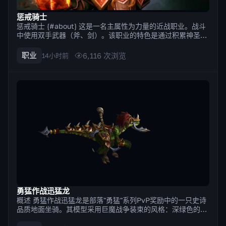
惩戒骑士
惩戒骑士 {#about} 这是一名主属性为力量的近战职业。战斗
中使用双手武器（斧、剑）。该职业的特色是通过积累神圣能
量来施放技能的机制。部分技能积累神圣能量，另一些则消耗
神圣能量来造成最高伤害。 优缺点 {#pros-cons} Strengths
职业
6,116
次浏览
14小时前
拥有大量既能保护自身也能保护团队的防御技能，例如...
勇猛作战迅猛龙
概述 勇猛作战迅猛龙是部落"勇猛"系列PvP奖励中的一只史诗
品质地面坐骑。其模型采用巨魔战争装束的风格：深绿色的爬
行动物皮肤，尾巴和背部钉有钢制尖刺甲板，头部戴着厚重的