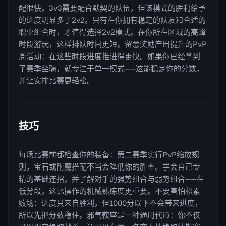
配很快。3v3需要配合默契的队伍，但该模式的胜利给予
的进度明显多于2v2。只有在你拥有稳定的队友和合适的
职业组合时，才值得选择2v2模式。在你所在区域的高峰
时段游玩，这样排队时间更短。留意奖励产出提升的PvP
周活动：在这些时段进度推进得更快。如果你已经拿到
了赛季坐骑，就专注于单一模式——这能稳定你的分数，
并让安排比赛更轻松。
技巧
每场比赛前都检查你的装备：第二赛季实行PvP缩放规
则，宝石或附魔搭配不当会降低你的胜率。学会自己专
精的基础连招，并了解对手的强势组合与弱势组合——在
低分段，这比操作的机械熟练度更重要。不要害怕积累
败场：进度只来自胜利，但1000分以下不会带来进度，
所以先把分数稳住。邪气鞍座是一种通用代币：你不仅