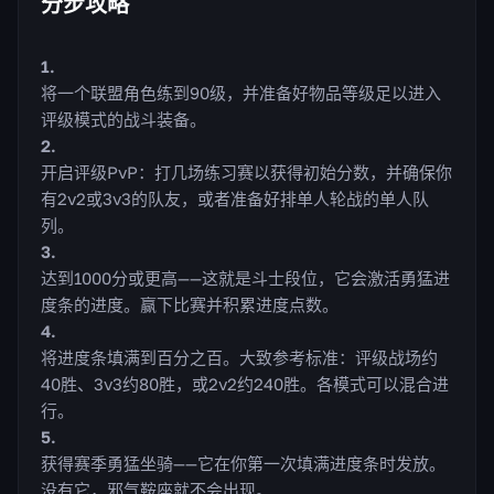
分步攻略
将一个联盟角色练到90级，并准备好物品等级足以进入
评级模式的战斗装备。
开启评级PvP：打几场练习赛以获得初始分数，并确保你
有2v2或3v3的队友，或者准备好排单人轮战的单人队
列。
达到1000分或更高——这就是斗士段位，它会激活勇猛进
度条的进度。赢下比赛并积累进度点数。
将进度条填满到百分之百。大致参考标准：评级战场约
40胜、3v3约80胜，或2v2约240胜。各模式可以混合进
行。
获得赛季勇猛坐骑——它在你第一次填满进度条时发放。
没有它，邪气鞍座就不会出现。