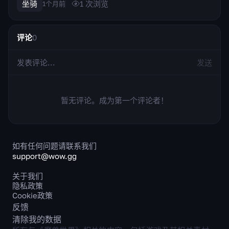
装甲头盔，尾端还有一杆锋利的长矛。鞍座上固定着弯曲的镰
坐骑
1
次浏览
1个月前
刀剑刃，更突显了迅猛龙的好战外形。坐骑的速度取决于角色
所拥有的骑术技能，因此持...
评论
0
发送
暂无评论。成为第一个评论者！
如有任何问题请联系我们
support@wow.gg
关于我们
隐私政策
Cookie政策
反馈
清除我的数据