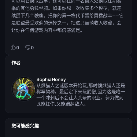
可以用它换取战羊，还可以在同一名商人处换取往期赛
季的其他勇猛坐骑。如果你想一次收集多个模型，就连
续攒下几个鞍座。把你的第一枚代币留给勇猛战羊——它
是联盟最受欢迎的选择之一，把这只坐骑收入收藏，会
让你在任何游戏内容中都倍感满足。
0
0
作者
SophiaHoney
从熊猫人之谜版本开始玩,那时候熊猫人还是
稀罕物种。最后定下来玩武僧,因为这是唯一
一个冲刺后不会让人头晕的职业。努力做到
既能扛伤,又能踹翻敌人。
您可能感兴趣