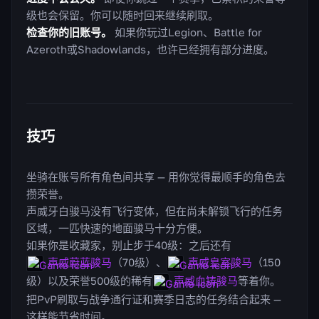
级也会保留。你可以随时回来继续刷取。
检查你的旧账号。
如果你玩过Legion、Battle for
Azeroth或Shadowlands，也许已经拥有部分进度。
技巧
坐骑在账号所有角色间共享 — 用你觉得最顺手的角色去
攒荣誉。
声威牙白骏马没有飞行变体，但在尚未解锁飞行的任务
区域，一匹快速的地面骏马十分方便。
如果你是收藏家，别止步于40级：之后还有
声威蔚蓝骏马
（70级）、
声威皇室骏马
（150
级）以及荣誉500级的稀有
声威血铸骏马
等着你。
把PvP刷取与战争通行证和赛季日志的任务结合起来 —
这样能节省时间。