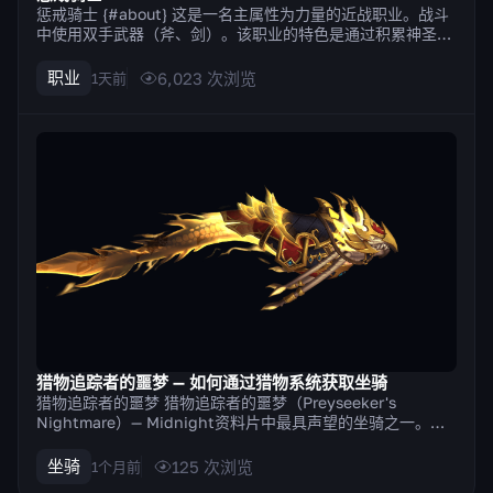
惩戒骑士 {#about} 这是一名主属性为力量的近战职业。战斗
中使用双手武器（斧、剑）。该职业的特色是通过积累神圣能
量来施放技能的机制。部分技能积累神圣能量，另一些则消耗
神圣能量来造成最高伤害。 优缺点 {#pros-cons} Strengths
职业
6,023
次浏览
1天前
拥有大量既能保护自身也能保护团队的防御技能，例如...
猎物追踪者的噩梦 — 如何通过猎物系统获取坐骑
猎物追踪者的噩梦 猎物追踪者的噩梦（Preyseeker's
Nightmare）— Midnight资料片中最具声望的坐骑之一。这
条金色法力之蛇奖励给在噩梦难度下击败猎物系统全部30个目
标的玩家。获得成就猎物：噩梦模式 III时自动发放。 金色法
坐骑
125
次浏览
1个月前
力之蛇是一种罕见的变异体，阿斯塔洛进行了专门实验以增...