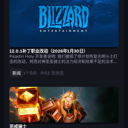
12.0.1补丁职业改动（2026年1月30日）
Paladin Holy 开发者说明: 我们撤销了原计划恢复光明斗士打
击的改动，转而对神圣圣骑士的法力经济和效果不足的法术进
行多项调整。我们的目标是放宽法力限制，并鼓励使用更多法
术来达到类似的效果；也就是说，在不过度破坏玩家所喜爱的
新闻
53
次浏览
1个月前
熟悉玩法的前提下，为玩法增添多样性。感谢大家的反馈！ 圣
光闪现的治疗...
惩戒骑士