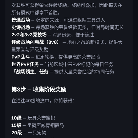
次获胜可获得荣誉经验奖励。奖励可叠加，因此每天在
所有模式中都拿下首胜。
普通战场
— 稳定的来源，可通过组队工具进入
史诗战场
— 每场获胜的荣誉经验更多，但对局时间更长
2v2和3v3竞技场
— 对局迅速，便于连胜
评级战场闪电战（8v8）
— 地心之战的新模式，提供大
量荣誉与评级奖励
PvP乱斗
— 每周轮换，提供更高的荣誉经验
世界PvP任务
— 当前区域中带PvP标记的每日任务
「战场领主」任务
— 提供大量荣誉经验的每周任务
第3步 — 收集阶段奖励
在通往40级的途中，你将获得：
10级
— 玩具荣誉旗帜
15级
— 坐骑声威青铜骏马
20级
— 一只宠物