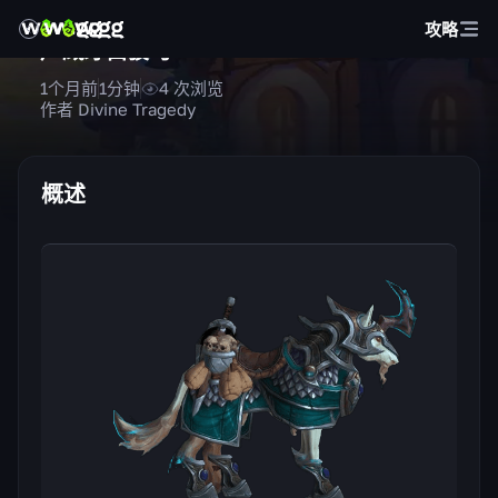
攻略
声威牙白骏马
1个月前
1
分钟
4
次浏览
作者 Divine Tragedy
概述