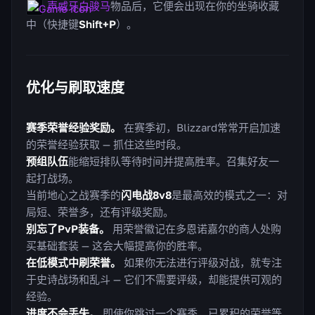
声威牙白骏马
物品后，它便会出现在你的坐骑收藏
中（快捷键
Shift+P
）。
优化与刷取速度
赛季荣誉经验奖励。
在赛季初，Blizzard常常开启加速
的荣誉经验获取 — 抓住这些时段。
预组队伍
能缩短排队等待时间并提高胜率。召集好友一
起打战场。
当前地心之战赛季的
闪电战8v8
是最高效的模式之一：对
局短、荣誉多，还有评级奖励。
别忘了PvP装备。
用荣誉徽记在多恩诺嘉尔的商人处购
买基础套装 — 这会大幅提高你的胜率。
在低模式中刷荣誉。
如果你无法进行评级对战，就专注
于史诗战场和乱斗 — 它们不需要评级，却能提供可观的
经验。
进度不会丢失。
即使你跳过一个赛季，已累积的荣誉等