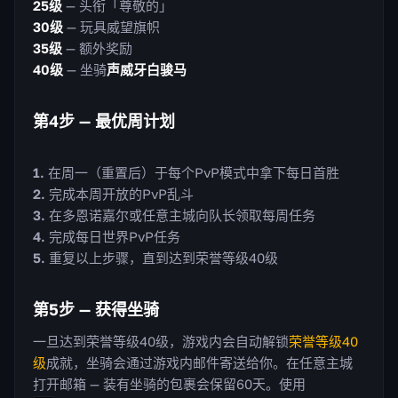
25级
— 头衔「尊敬的」
30级
— 玩具威望旗帜
35级
— 额外奖励
40级
— 坐骑
声威牙白骏马
第4步 — 最优周计划
在周一（重置后）于每个PvP模式中拿下每日首胜
完成本周开放的PvP乱斗
在多恩诺嘉尔或任意主城向队长领取每周任务
完成每日世界PvP任务
重复以上步骤，直到达到荣誉等级40级
第5步 — 获得坐骑
一旦达到荣誉等级40级，游戏内会自动解锁
荣誉等级40
级
成就，坐骑会通过游戏内邮件寄送给你。在任意主城
打开邮箱 — 装有坐骑的包裹会保留60天。使用