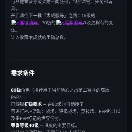
与其他荣誉等级奖励一同获得，包括宠物、头衔和玩
具。
开启通往下一批「声威骏马」之路：15级的
青铜骏马
、70级的
蔚蓝骏马
以及更稀有的变
体。
计入收藏家成就的坐骑总数。
需求条件
80级
角色（推荐用于当前地心之战第二赛季的高效
PvP）。
已解锁
初级骑术
— 在80级时自动授予。
可进行PvP活动：战场、评级战场、竞技场、PvP乱斗以
及带PvP标记的世界任务。
荣誉等级40级
— 进度的主要目标。