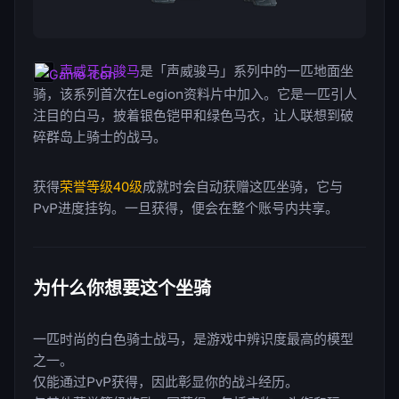
声威牙白骏马
是「声威骏马」系列中的一匹地面坐
骑，该系列首次在Legion资料片中加入。它是一匹引人
注目的白马，披着银色铠甲和绿色马衣，让人联想到破
碎群岛上骑士的战马。
获得
荣誉等级40级
成就时会自动获赠这匹坐骑，它与
PvP进度挂钩。一旦获得，便会在整个账号内共享。
为什么你想要这个坐骑
一匹时尚的白色骑士战马，是游戏中辨识度最高的模型
之一。
仅能通过PvP获得，因此彰显你的战斗经历。