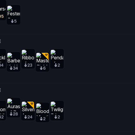
95
5
部
34
23
2
34
6
部
28
42
24
2
2