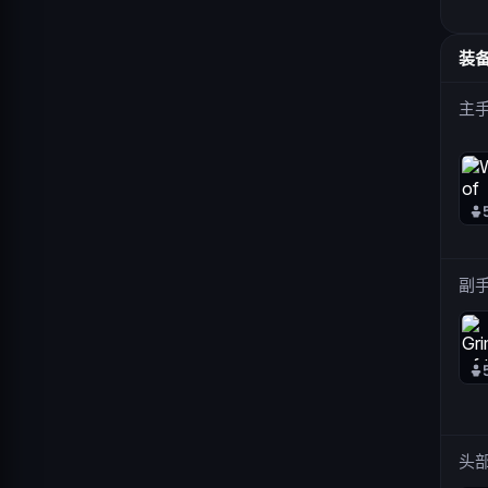
装
主
副
头