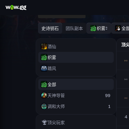
史诗钥石
团队副本
织雾
全
顶
酒仙
织雾
踏风
全部
天神导管
99
调和大师
1
4
顶尖玩家