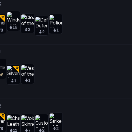
部
16
3
78
1
2
甲
98
1
1
腕
78
2
11
7
2