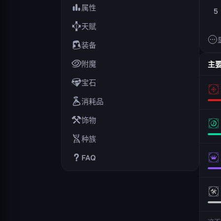
属性
5
天赋
装备
附魔
主
宝石
消耗品
饰物
种族
FAQ