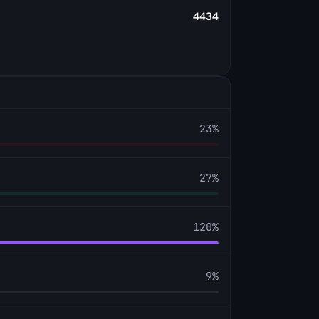
4434
23
%
27
%
120
%
9
%