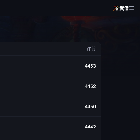
武僧
4453
4452
4450
4442