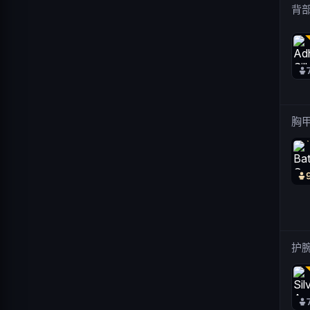
背
胸
护