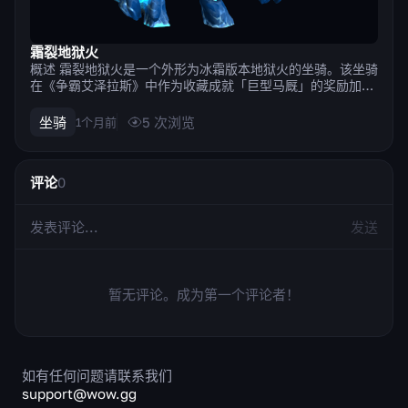
霜裂地狱火
概述 霜裂地狱火是一个外形为冰霜版本地狱火的坐骑。该坐骑
在《争霸艾泽拉斯》中作为收藏成就「巨型马厩」的奖励加
入，需要收集350个可供单个角色使用的坐骑。在《地心之
战》的90级，该坐骑同时支持动态飞行和普通滑翔，因此在开
坐骑
5
次浏览
1个月前
放世界中使用起来十分方便。 为何想要这个坐骑 首先，它是
一件彰显身份的物品：冰霜地...
评论
0
发送
暂无评论。成为第一个评论者！
如有任何问题请联系我们
support@wow.gg