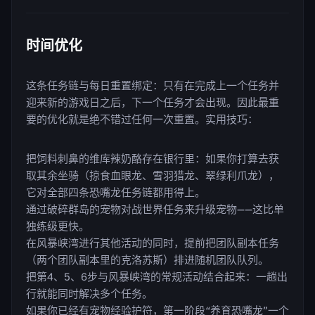
时间优化
这条任务链与每日重置绑定：只有在完成上一个任务并
迎来新的游戏日之后，下一个任务才会出现。因此最重
要的优化就是绝不错过任何一次重置。实用技巧：
把饲料刺鼻的维库辣奶酪存在银行里：如果你打算去获
取其余坐骑（掠食血眼龙、雪羽猎龙、翠绿利爪龙），
它对全部四条恐嘴龙任务链都用得上。
通过破碎群岛的宠物对战世界任务来升级宠物——这比单
独练级更快。
在风暴峡湾进行其他活动的同时，提前把团队副本任务
（两个团队副本里的克洛苏斯）排进随机团队队列。
把第4、5、6步与风暴峡湾的常规活动结合起来：一趟出
行就能同时解决多个任务。
如果你已经有宠物经验护符，第一阶段“养育恐嘴龙”一个