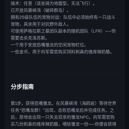
骑术：任意（该坐骑为地面型，无法飞行）。
已开放风暴峡湾（破碎群岛）。
拥有25级队伍的宠物对战：队伍中必须始终有一只战斗
宠物，其余用于对抗野外敌人。
可使用萨格拉斯之墓团队副本的随机团队（LFR）——你
需要击杀克洛苏斯。
一个用于安放恐嘴雏龙的空闲宠物栏位。
一些金币，用于向军需官购买饲料刺鼻的维库辣奶酪。
分步指南
第1步。获得恐嘴雏龙。在风暴峡湾（海鸥岩）等待世界
任务“恐嘴龙群！”出现，击败恐嘴龙后并完成任务。之
后，原地会出现一只失去双亲的雏龙NPC。向军需官购
买几份刺鼻的维库辣奶酪，喂给雏龙一份——你便会获得