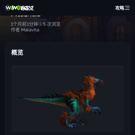
攻略
火羽恐嘴龙
1个月前
1
分钟
5
次浏览
作者 Malavita
概览