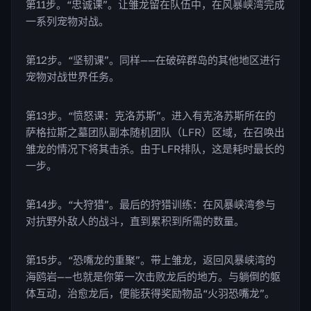
第11步。“忠诚课”。让雏龙留在队伍中，在风暴峡湾完成
一系列宠物对战。
第12步。“坚韧课”。同样——在破碎群岛的其他地区进行
宠物对战世界任务。
第13步。“愤怒课：克洛苏斯”。进入有克洛苏斯所在的
萨格拉斯之墓团队副本随机团队（LFR）区域，在召唤出
雏龙的情况下将其击杀。由于LFR排队，这是耗时最长的
一步。
第14步。“大狩猎”。最后的狩猎训练：在风暴峡湾参与
对抗野外敌人的战斗，直到累积到所需的数量。
第15步。“恐嘴龙的重聚”。带上雏龙，返回风暴峡湾的
海鸥岩——也就是你第一次击败龙后的地方。与躺倒的躯
体互动，治愈龙后，便能获得奖励物品“火羽恐嘴龙”。