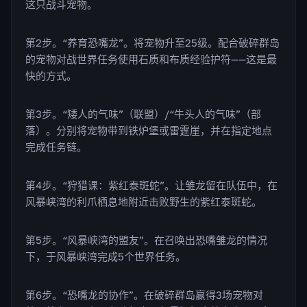
这只战斗宠物。
第2步。“养育恐嘴龙”。将宠物升至25级。配合破碎群岛
的宠物对战世界任务使用石质和布质经验护符——这是最
快的方式。
第3步。“矮人的气味”（联盟）/“牛头人的气味”（部
落）。分别将宠物带到铁炉堡或雷霆崖，并在指定地点
完成任务链。
第4步。“狩猎课：紫红泰斑蛇”。让雏龙留在队伍中，在
风暴峡湾的利爪栖息地附近击败野生的紫红泰斑蛇。
第5步。“风暴峡湾的盟友”。在召唤出恐嘴雏龙的情况
下，于风暴峡湾完成5个世界任务。
第6步。“恐嘴龙的协作”。在破碎群岛赢得3场宠物对