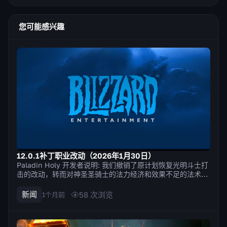
您可能感兴趣
12.0.1补丁职业改动（2026年1月30日）
Paladin Holy 开发者说明: 我们撤销了原计划恢复光明斗士打
击的改动，转而对神圣圣骑士的法力经济和效果不足的法术进
行多项调整。我们的目标是放宽法力限制，并鼓励使用更多法
术来达到类似的效果；也就是说，在不过度破坏玩家所喜爱的
新闻
58
次浏览
1个月前
熟悉玩法的前提下，为玩法增添多样性。感谢大家的反馈！ 圣
光闪现的治疗...