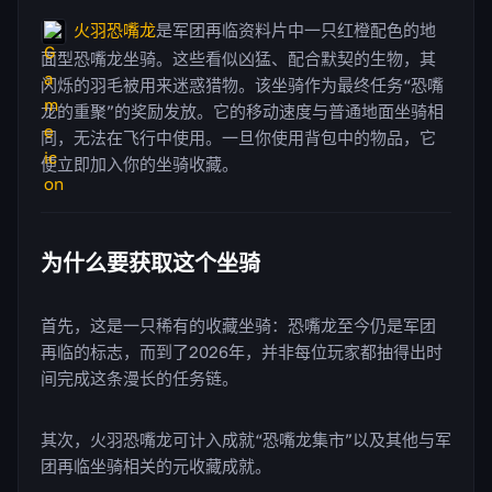
火羽恐嘴龙
是军团再临资料片中一只红橙配色的地
面型恐嘴龙坐骑。这些看似凶猛、配合默契的生物，其
闪烁的羽毛被用来迷惑猎物。该坐骑作为最终任务“恐嘴
龙的重聚”的奖励发放。它的移动速度与普通地面坐骑相
同，无法在飞行中使用。一旦你使用背包中的物品，它
便立即加入你的坐骑收藏。
为什么要获取这个坐骑
首先，这是一只稀有的收藏坐骑：恐嘴龙至今仍是军团
再临的标志，而到了2026年，并非每位玩家都抽得出时
间完成这条漫长的任务链。
其次，火羽恐嘴龙可计入成就“恐嘴龙集市”以及其他与军
团再临坐骑相关的元收藏成就。