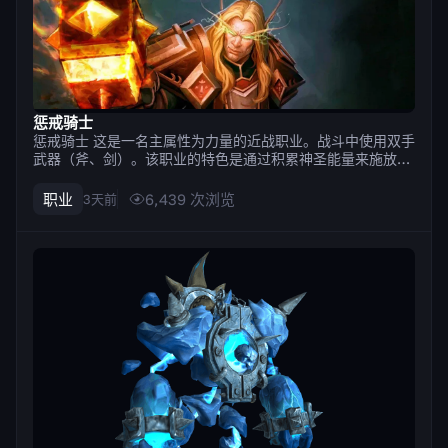
惩戒骑士
惩戒骑士 这是一名主属性为力量的近战职业。战斗中使用双手
武器（斧、剑）。该职业的特色是通过积累神圣能量来施放技
能的机制。部分技能积累神圣能量，另一些则消耗神圣能量来
造成最高伤害。 优缺点 Strengths 拥有大量既能保护自身也
职业
6,439
次浏览
3天前
能保护团队的防御技能，例如 牺牲祝福, 保护祝福. 借助光环
可以为团队...