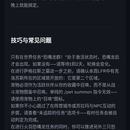
晚上就能搞定。
技巧与常见问题
只有在世界任务“恐嘴龙群！”处于激活状态时，恐嘴龙后
才会出现。如果没有——请等待1到2天，轮换会变化。
在进行萨格拉斯之墓这一步之前，请确认本周LFR中有克
洛苏斯所在的区域是开放的：它是第二个区域。
宠物必须作为活跃伙伴从你的收藏中召唤，而不是从战
斗宠物图鉴中召唤。单纯的 /pet summon 指令无效——
请使用宠物上的“召唤”图标。
如果你不小心跳过了在阵营城市或苏拉玛与NPC互动的
步骤，请查看“未追踪的任务”选项卡——有时任务会被自
动判定为完成。
在进行火羽恐嘴龙任务的同时，你可以推进另外三只恐