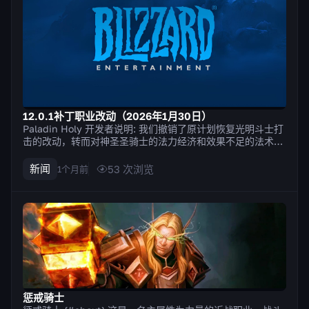
12.0.1补丁职业改动（2026年1月30日）
Paladin Holy 开发者说明: 我们撤销了原计划恢复光明斗士打
击的改动，转而对神圣圣骑士的法力经济和效果不足的法术进
行多项调整。我们的目标是放宽法力限制，并鼓励使用更多法
术来达到类似的效果；也就是说，在不过度破坏玩家所喜爱的
新闻
53
次浏览
1个月前
熟悉玩法的前提下，为玩法增添多样性。感谢大家的反馈！ 圣
光闪现的治疗...
惩戒骑士