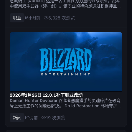
惩戒骑士 {#about} 这是一名主属性为力量的近战职业。战斗
中使用双手武器（斧、剑）。该职业的特色是通过积累神圣能
量来施放技能的机制。部分技能积累神圣能量，另一些则消耗
神圣能量来造成最高伤害。 优缺点 {#pros-cons} Strengths
职业
6,025
次浏览
16小时前
拥有大量既能保护自身也能保护团队的防御技能，例如...
2026年1月26日 12.0.1补丁职业改动
Demon Hunter Devourer 吞噬者恶魔猎手的灵魂碎片在破晓
号上无法工作的问题已解决。 Druid Restoration 林地守护者
在召唤时不再消耗法力。 Monk Mistweaver 雷光聚神茶的冷
却时间缩短至30秒（原为45秒）。 法力茶效果提高20%。
新闻
19
次浏览
1个月前
Shaman Enha...