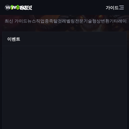
가이드
최신 가이드
뉴스
직업
종족
탈것
레벨링
전문기술
형상변환
기타
레이
이벤트
의식 장소
이벤트 소개 의식 장소는 혼자서도, 최대 5인 파티로도 진행할 수
있는 새로운 이벤트입니다. 이벤트 자체는 출격과 유사하지만,
플레이어가 던전의 난이도와 여기에 영향을 주는 변수를 직접 선
택할 수 있습니다. 난이도가 높고 변수가 많이 적용될수록, 최종
1,151
조회
보상도 커집니다....
1개월 전