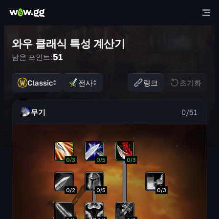
와우 클래식 특성 계산기
51
남은 포인트:
Classic
전사
링크
초기화
무기
0
/
51
0
/
3
0
/
5
0
/
3
0
/
2
0
/
5
0
/
3