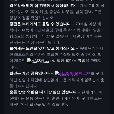
알은 바람맞이 섬 전역에서 생성됩니다
— 원을 그리며 날
아가십시오: 북쪽 해변, 중앙의 나무들, 남쪽 절벽. 모든
생성 지점을 확인하십시오.
평판은 부캐에서도 올릴 수 있습니다
— 70레벨 이상 캐
릭터가 여럿이라면 대훈장 구매 후 각 캐릭터에서 일일
퀘스트를 병행해 파밍할 수 있습니다. 대훈장 이후 운룡
단 평판은 계정 공용이 됩니다.
보석세공 도안을 잊지 말고 챙기십시오
— 숭배 단계에서
싼 레드스케일은 가장 복잡한 수집형 탈것 중 하나의 핵
심 재료인
디자인: 보석 박힌 흑마노 표범
을 판매합
니다.
탈것은 계정 공용입니다
—
비취빛 운룡 고삐
를 구매
하면 진영과 직업에 상관없이 모든 캐릭터의 컬렉션에 운
룡이 나타납니다.
운룡 탑승 숙련은 더 이상 필요 없습니다
— 현재 게임 버
전에서는 운룡 전용 비행 훈련이 폐지되어, 구매한 모든
캐릭터에서 탈것을 탈 수 있습니다.