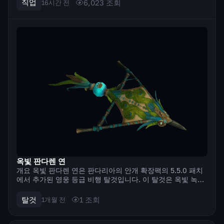
커니즘입니다. 일부 기술은 신성한 힘을 축적하고, 다른 기술
직업
6,023
조회
16시간 전
은 이를 소비하여 ...
옥빛 판다렌 연
개요 옥빛 판다렌 연은 판다리아의 안개 확장팩의 5.5.0 패치
에서 추가된 영웅 등급 비행 탈것입니다. 이 탈것은 옥빛 녹색
색조로 제작된 판다렌 양식의 연입니다. 캐릭터는 연의 줄을
붙잡은 채 공중을 떠다닙니다. 이 탈것은 안장이 더 필요해 업
탈것
1
조회
1개월 전
적의 보상입니다. 즉 한...