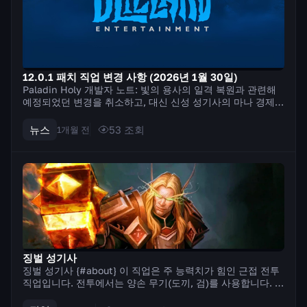
12.0.1 패치 직업 변경 사항 (2026년 1월 30일)
Paladin Holy 개발자 노트: 빛의 용사의 일격 복원과 관련해
예정되었던 변경을 취소하고, 대신 신성 성기사의 마나 경제와
효율이 낮은 주문 몇 가지를 조정합니다. 우리의 목표는 마나
제약을 완화하고 추가 주문 사용을 장려하여 비슷한 결과를 얻
뉴스
53
조회
1개월 전
는 것입니다. 즉,...
징벌 성기사
징벌 성기사 {#about} 이 직업은 주 능력치가 힘인 근접 전투
직업입니다. 전투에서는 양손 무기(도끼, 검)를 사용합니다. 이
직업의 특징은 기술을 사용하기 위해 신성한 힘을 축적하는 메