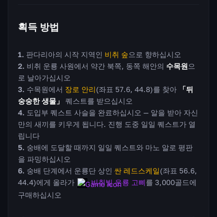
획득 방법
판다리아의 시작 지역인
비취 숲
으로 향하십시오
비취 운룡 사원에서 약간 북쪽, 동쪽 해안의
수목원
으
로 날아가십시오
수목원에서
장로 안리
(좌표 57.6, 44.8)를 찾아
「뒤
숭숭한 생물」
퀘스트를 받으십시오
도입부 퀘스트 사슬을 완료하십시오 — 알을 받아 자신
만의 새끼를 키우게 됩니다. 진행 도중 일일 퀘스트가 열
립니다
숭배에 도달할 때까지 일일 퀘스트와 마노 알로 평판
을 파밍하십시오
숭배 단계에서 운룡단 상인
싼 레드스케일
(좌표 56.6,
44.4)에게 올라가
비취빛 운룡 고삐
를 3,000골드에
구매하십시오