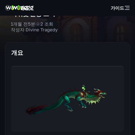
가이드
비취빛 운룡 고삐
1개월 전
5
분
2
조회
작성자 Divine Tragedy
개요