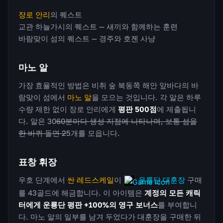
장로 안리
의 퀘스트
교관 하늘가시의 퀘스트 — 새끼와 함께하는 훈련
바람맞이 섬의 퀘스트 — 경주와 호젠 사냥
마노 알
가장 효율적인 방법은 비취 숲 북동쪽 해안 앞바다의 바
람맞이 섬에서
마노 알
을 모으는 것입니다. 각 알은 하루
수량 제한 없이 장로 안리에게
평판 500점
에 제출됩니
다. 알은 30
60분마다 생성 지점에 나타나며, 보통 섬을
한 바퀴 돌면 2
5개를 모읍니다.
표창 휘장
우호 단계에서
싼 레드스케일
이
운룡단 대훈장
구매
를 43골드에 해금합니다. 이 아이템은
계정의 모든 캐릭
터에게 운룡단 평판 +100%의 영구 보너스
를 부여합니
다. 마노 알의 일부를 남겨 두었다가 대훈장을 구매한 뒤