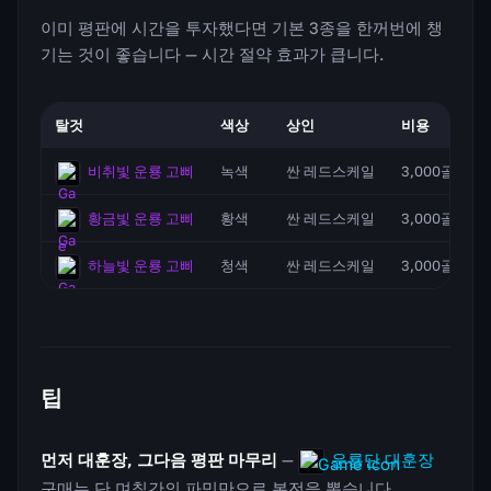
이미 평판에 시간을 투자했다면 기본 3종을 한꺼번에 챙
기는 것이 좋습니다 — 시간 절약 효과가 큽니다.
탈것
색상
상인
비용
비취빛 운룡 고삐
녹색
싼 레드스케일
3,000골드
황금빛 운룡 고삐
황색
싼 레드스케일
3,000골드
하늘빛 운룡 고삐
청색
싼 레드스케일
3,000골드
팁
먼저 대훈장, 그다음 평판 마무리
—
운룡단 대훈장
구매는 단 며칠간의 파밍만으로 본전을 뽑습니다.