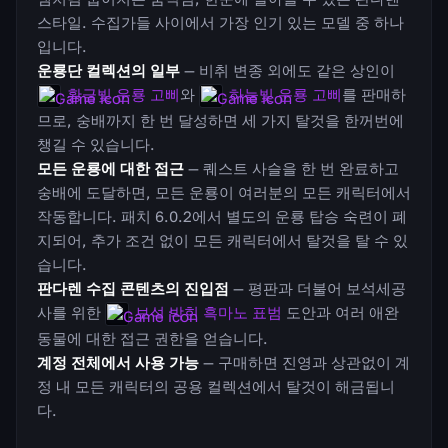
스타일. 수집가들 사이에서 가장 인기 있는 모델 중 하나
입니다.
운룡단 컬렉션의 일부
— 비취 변종 외에도 같은 상인이
황금빛 운룡 고삐
와
하늘빛 운룡 고삐
를 판매하
므로, 숭배까지 한 번 달성하면 세 가지 탈것을 한꺼번에
챙길 수 있습니다.
모든 운룡에 대한 접근
— 퀘스트 사슬을 한 번 완료하고
숭배에 도달하면, 모든 운룡이 여러분의 모든 캐릭터에서
작동합니다. 패치 6.0.2에서 별도의 운룡 탑승 숙련이 폐
지되어, 추가 조건 없이 모든 캐릭터에서 탈것을 탈 수 있
습니다.
판다렌 수집 콘텐츠의 진입점
— 평판과 더불어 보석세공
사를 위한
보석 박힌 흑마노 표범
도안과 여러 애완
동물에 대한 접근 권한을 얻습니다.
계정 전체에서 사용 가능
— 구매하면 진영과 상관없이 계
정 내 모든 캐릭터의 공용 컬렉션에서 탈것이 해금됩니
다.