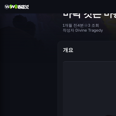
마력 깃든 마
1개월 전
4
분
3
조회
작성자 Divine Tragedy
개요