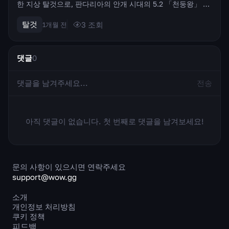
한 지상 탈것으로, 판다리아의 안개 시대의 5.2 「천둥왕」 패
치에서 추가되었습니다. 이 탈것은 우두머리나 상인에게서 직
접 얻는 것이 아니라, 독특한 부화 방식으로 얻습니다. 괴수의
탈것
3
조회
1개월 전
섬에서 원시 알을 발견하여...
댓글
0
전송
아직 댓글이 없습니다. 첫 번째로 댓글을 남겨보세요!
문의 사항이 있으시면 연락주세요
support@wow.gg
소개
개인정보 처리방침
쿠키 정책
피드백