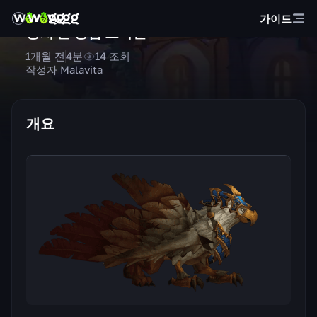
가이드
덩치 큰 장갑 그리핀
1개월 전
4
분
14
조회
작성자 Malavita
개요