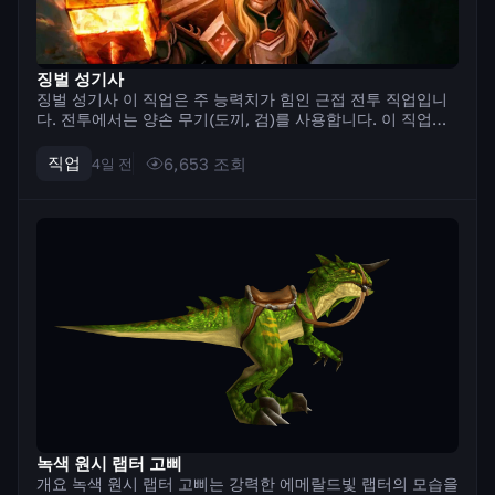
징벌 성기사
징벌 성기사 이 직업은 주 능력치가 힘인 근접 전투 직업입니
다. 전투에서는 양손 무기(도끼, 검)를 사용합니다. 이 직업의
특징은 기술을 사용하기 위해 신성한 힘을 축적하는 메커니즘
입니다. 일부 기술은 신성한 힘을 축적하고, 다른 기술은 이를
직업
6,653
조회
4일 전
소비하여 최대의 피해를 입...
녹색 원시 랩터 고삐
개요 녹색 원시 랩터 고삐는 강력한 에메랄드빛 랩터의 모습을