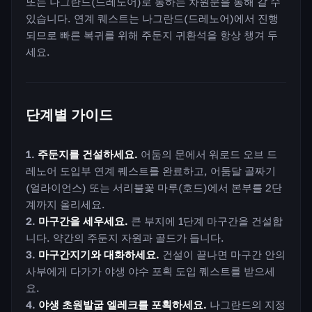
또는 나그란드(드레노어)로 통하는 차원문을 통해 갈 수
있습니다. 연계 퀘스트는 나그란드(드레노어)에서 진행
되므로 빠른 복귀를 위해 주둔지 귀환석을 항상 챙겨 두
세요.
단계별 가이드
주둔지를 건설하세요.
어둠의 문에서 워로드 오브 드
레노어 도입부 연계 퀘스트를 완료하고, 어둠달 골짜기
(얼라이언스) 또는 서리불꽃 마루(호드)에서 본부를 2단
계까지 올리세요.
마구간을 세우세요.
큰 부지에 1단계 마구간을 건설합
니다. 약간의 주둔지 자원과 골드가 듭니다.
마구간지기와 대화하세요.
건설이 끝나면 마구간 안의
사부에게 다가가 야생 야수 포획 도입 퀘스트를 받으세
요.
야생 초원발굽 엘레크를 포획하세요.
나그란드의 지정