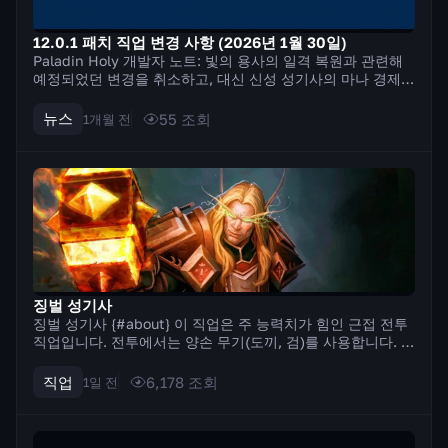
12.0.1 패치 직업 변경 사항 (2026년 1월 30일)
Paladin Holy 개발자 노트: 빛의 용사의 일격 복원과 관련해
예정되었던 변경을 취소하고, 대신 신성 성기사의 마나 경제와
효율이 낮은 주문 몇 가지를 조정합니다. 우리의 목표는 마나
제약을 완화하고 추가 주문 사용을 장려하여 비슷한 결과를 얻
뉴스
55
조회
1개월 전
는 것입니다. 즉,...
징벌 성기사
징벌 성기사 {#about} 이 직업은 주 능력치가 힘인 근접 전투
직업입니다. 전투에서는 양손 무기(도끼, 검)를 사용합니다. 이
직업의 특징은 기술을 사용하기 위해 신성한 힘을 축적하는 메
커니즘입니다. 일부 기술은 신성한 힘을 축적하고, 다른 기술
직업
6,178
조회
1일 전
은 이를 소비하여 ...