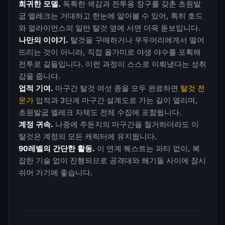
희귀한 모델.
독특한 색감과 전투용 장구를 갖춘 초원발
굽 엘레크는 거대하고 한눈에 알아볼 수 있어, 특히 호드
와 얼라이언스의 일반 탈것 옆에 서면 더욱 돋보입니다.
나만의 이야기.
탈것을 구매하거나 우두머리에게서 떨어
뜨리는 것이 아니라, 직접 올가미로 야생 야수를 포획해
전투로 길들입니다. 이런 과정이 스스로 이뤄냈다는 성취
감을 줍니다.
업적 기여.
마구간 탈것 여섯 종을 모두 완료하면
탈것 전
문가
업적과 3단계 마구간 설계도로 가는 길이 열리며,
초원발굽 엘레크 자체도 전체 수집에 포함됩니다.
계정 귀속.
나중에 주둔지의 마구간을 철거하더라도 이
탈것은 계정의 모든 캐릭터에 유지됩니다.
90레벨의 간단한 활동.
이 연계 퀘스트는 파티 없이, 복
잡한 기술 없이 진행되므로 공격대와 쐐기돌 사이에 잠시
쉬어 가기에 좋습니다.