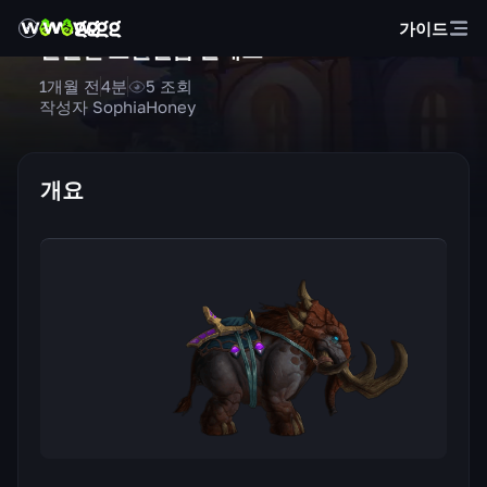
가이드
길들인 초원발굽 엘레크
1개월 전
4
분
5
조회
작성자 SophiaHoney
개요