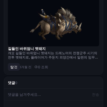
길들인 바위엄니 멧돼지
개요 길들인 바위엄니 멧돼지는 드레노어의 전쟁군주 시기의
전투 멧돼지로, 플레이어가 주둔지 외양간에서 일련의 임무를
마친 후 얻게 됩니다. 이 탈것은 지상 탈것이며, 견습 탑승 기
술을 사용하고 캐릭터 17레벨부터 사용할 수 있습니다. 2026
탈것
0
조회
1개월 전
년 미드나이트 시점에도 이 ...
댓글
0
전송