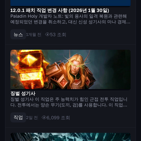
12.0.1 패치 직업 변경 사항 (2026년 1월 30일)
Paladin Holy 개발자 노트: 빛의 용사의 일격 복원과 관련해
예정되었던 변경을 취소하고, 대신 신성 성기사의 마나 경제와
효율이 낮은 주문 몇 가지를 조정합니다. 우리의 목표는 마나
제약을 완화하고 추가 주문 사용을 장려하여 비슷한 결과를 얻
뉴스
53
조회
1개월 전
는 것입니다. 즉,...
징벌 성기사
징벌 성기사 이 직업은 주 능력치가 힘인 근접 전투 직업입니
다. 전투에서는 양손 무기(도끼, 검)를 사용합니다. 이 직업의
특징은 기술을 사용하기 위해 신성한 힘을 축적하는 메커니즘
입니다. 일부 기술은 신성한 힘을 축적하고, 다른 기술은 이를
직업
6,099
조회
2일 전
소비하여 최대의 피해를 입...