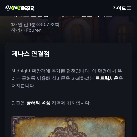
가이드
제나스 연결점 — Mythic+ 던전 가이드
1개월 전
4
분
807
조회
작성자 Fouren
제나스 연결점
Midnight 확장팩에 추가된 던전입니다. 이 던전에서 우
리는 공허를 이용해 실버문을 파괴하려는
로트락시온
을
저지합니다.
던전은
공허의 폭풍
지역에 위치합니다.