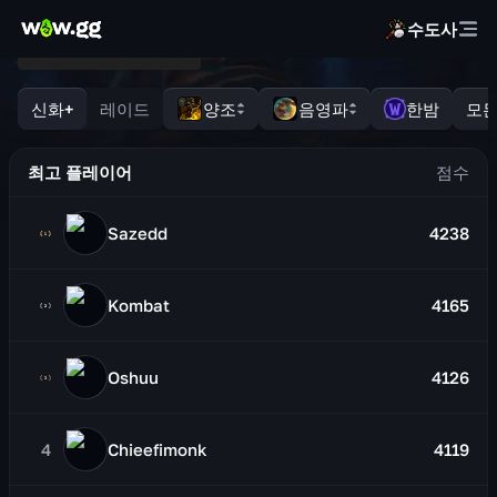
수도사
신화+
레이드
양조
음영파
한밤
모든
최고 플레이어
Sazedd
4238
Kombat
4165
Oshuu
4126
4
Chieefimonk
4119