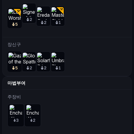
2
2
1
5
장신구
5
2
2
1
마법부여
주장비
3
2