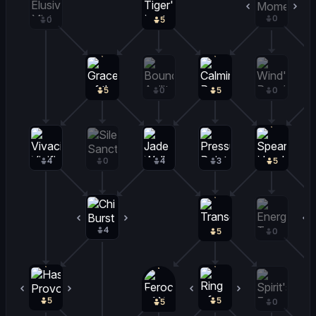
0
0
0
5
5
0
5
0
4
0
4
3
5
4
1
5
0
5
0
5
0
5
0