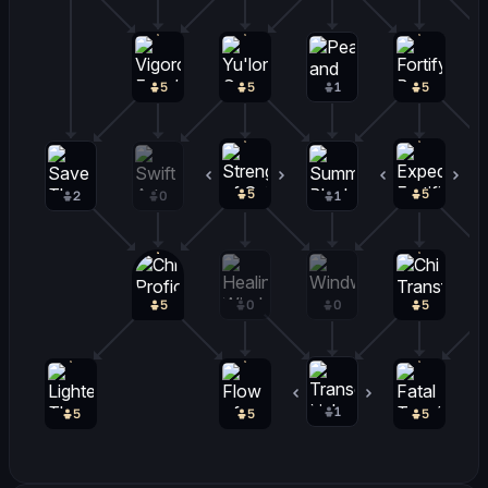
5
5
1
5
5
0
5
0
2
0
1
5
0
0
5
1
0
5
5
5