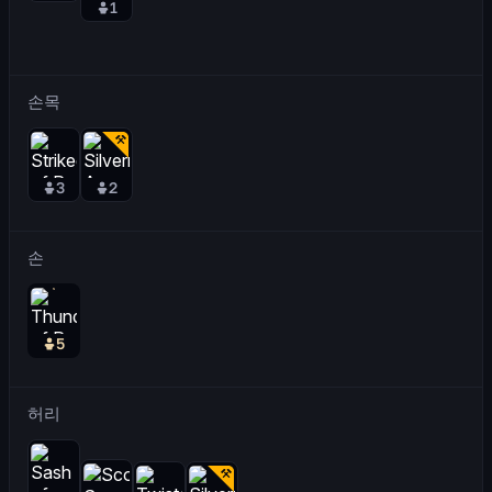
1
손목
3
2
손
5
허리