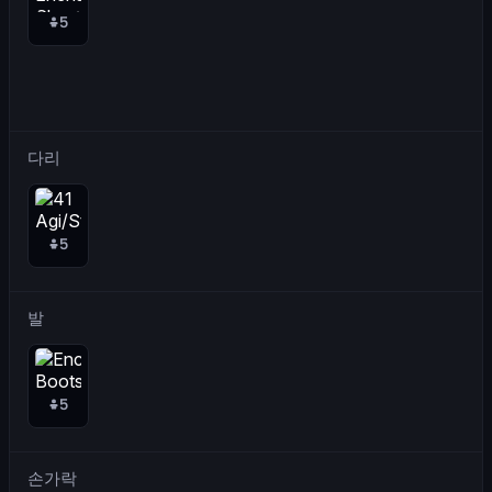
5
다리
5
발
5
손가락