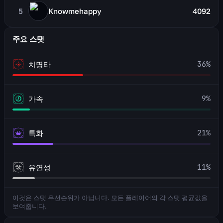
5
Knowmehappy
4092
주요 스탯
36
%
치명타
9
%
가속
21
%
특화
11
%
유연성
이것은 스탯 우선순위가 아닙니다. 모든 플레이어의 각 스탯 평균값을
보여줍니다.