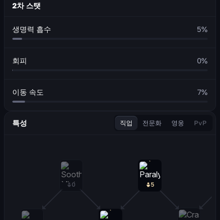
2차 스탯
생명력 흡수
5
%
회피
0
%
이동 속도
7
%
특성
직업
전문화
영웅
PvP
0
5