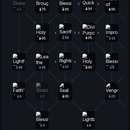
94
1
0
79
95
95
59
2
95
0
95
31
10
0
48
45
85
6
6
0
95
23
3
6