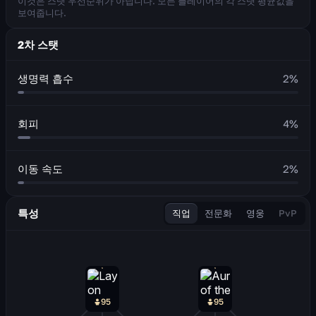
이것은 스탯 우선순위가 아닙니다. 모든 플레이어의 각 스탯 평균값을
보여줍니다.
2차 스탯
생명력 흡수
2
%
회피
4
%
이동 속도
2
%
특성
직업
전문화
영웅
PvP
95
95