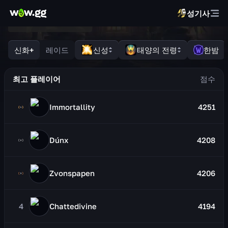
성기사
신화+
레이드
신성
태양의 전령
한밤
최고 플레이어
Immortallity
4251
Dúnx
4208
Zvonspapen
4206
4
Chattedivine
4194