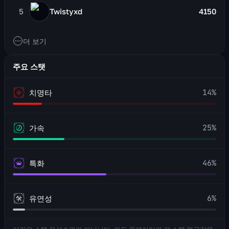
5
Twistyxd
4150
더 보기
주요 스탯
14
%
치명타
25
%
가속
46
%
특화
6
%
유연성