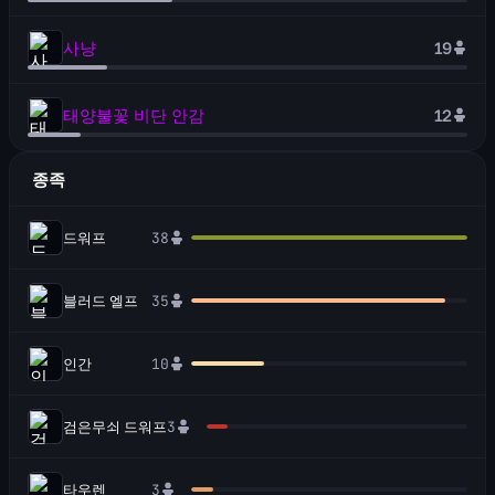
사냥
19
태양불꽃 비단 안감
12
종족
드워프
38
블러드 엘프
35
인간
10
검은무쇠 드워프
3
타우렌
3