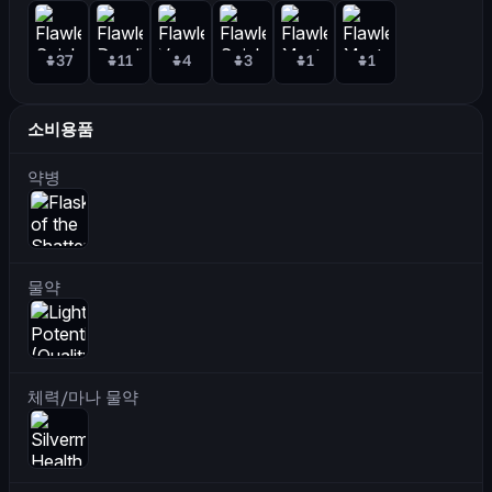
37
11
4
3
1
1
소비용품
약병
물약
체력/마나 물약