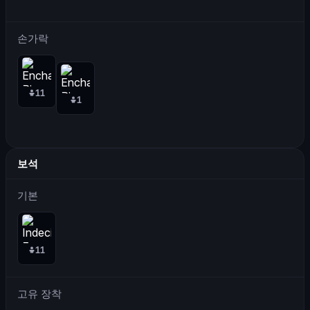
손가락
11
1
보석
기본
11
고유 장착