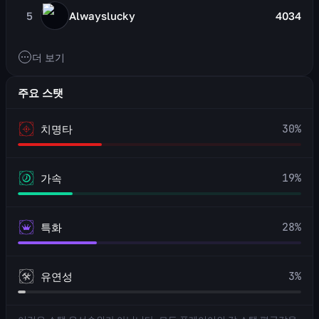
5
Alwayslucky
4034
더 보기
주요 스탯
30
%
치명타
19
%
가속
28
%
특화
3
%
유연성