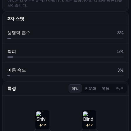
이것은 스탯 우선순위가 아닙니다. 모든 플레이어의 각 스탯 평균값을
보여줍니다.
2차 스탯
생명력 흡수
3
%
회피
5
%
이동 속도
3
%
특성
직업
전문화
영웅
PvP
12
12