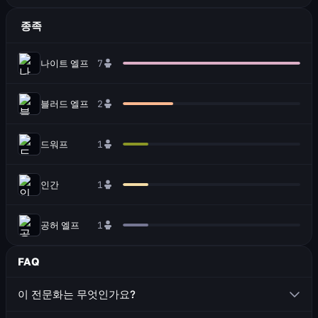
종족
나이트 엘프
7
블러드 엘프
2
드워프
1
인간
1
공허 엘프
1
FAQ
이 전문화는 무엇인가요?