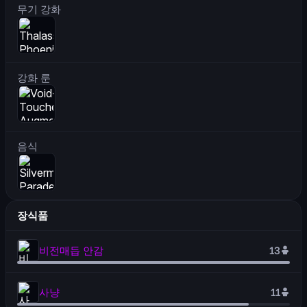
무기 강화
강화 룬
음식
장식품
비전매듭 안감
13
사냥
11