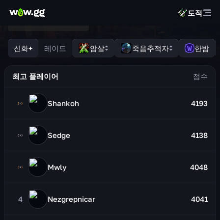
도적
신화+
레이드
암살
죽음추적자
한밤
최고 플레이어
Shankoh
4193
Sedge
4138
Mwly
4048
4
Nezgrepnicar
4041