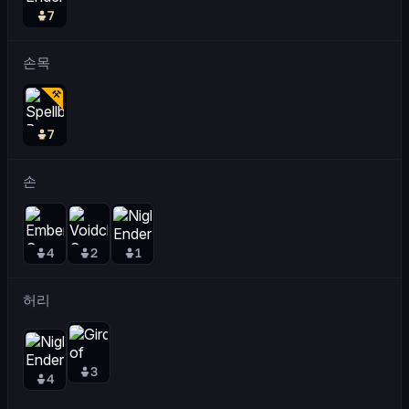
7
손목
7
손
4
2
1
허리
3
4