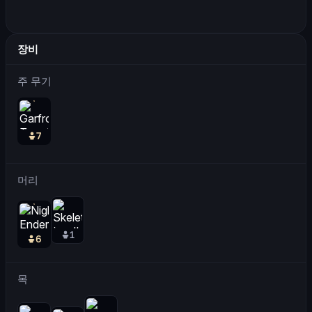
장비
주 무기
7
머리
1
6
목