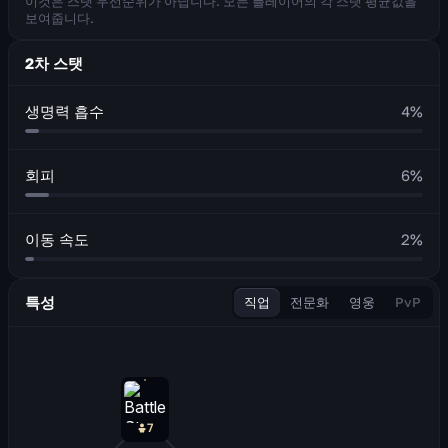
이것은 스탯 우선순위가 아닙니다. 모든 플레이어의 각 스탯 평균값을
보여줍니다.
2차 스탯
생명력 흡수
4
%
회피
6
%
이동 속도
2
%
특성
직업
전문화
영웅
PvP
7