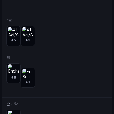
다리
5
2
발
6
1
손가락