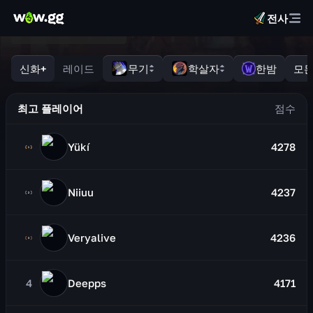
전사
신화+
레이드
무기
학살자
한밤
모든
최고 플레이어
Yükí
4278
Niiuu
4237
Veryalive
4236
4
Deepps
4171