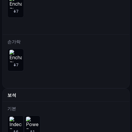
7
손가락
7
보석
기본
6
1