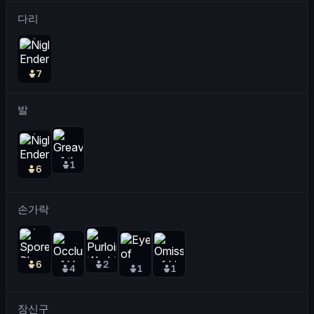
다리
7
발
1
6
손가락
6
2
4
1
1
장신구