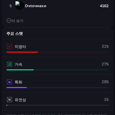
5
Очпочмаки
4162
더 보기
주요 스탯
31
%
치명타
27
%
가속
20
%
특화
1
%
유연성