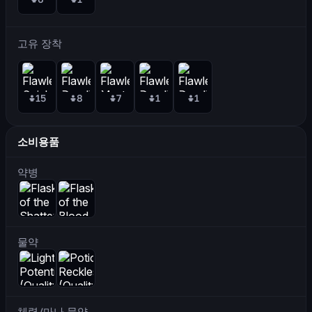
고유 장착
15
8
7
1
1
소비용품
약병
물약
체력/마나 물약