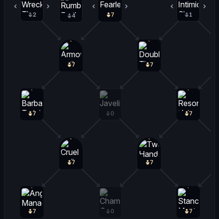
2
0
7
0
1
0
4
7
7
7
0
7
7
7
7
0
7