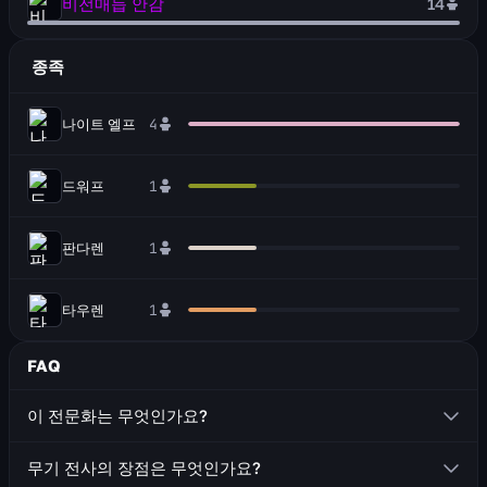
비전매듭 안감
14
종족
나이트 엘프
4
드워프
1
판다렌
1
타우렌
1
FAQ
이 전문화는 무엇인가요?
무기 전사는 양손 무기(도끼와 검)를 사용하는 근접 전투원
무기 전사의 장점은 무엇인가요?
입니다.