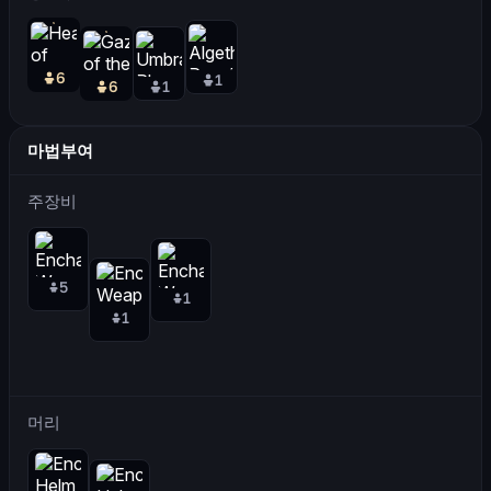
6
1
6
1
마법부여
주장비
5
1
1
머리