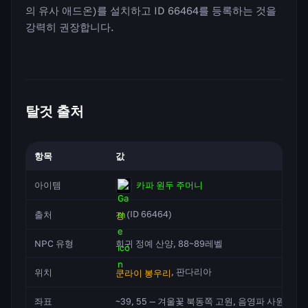
의 유사 애드온)를 설치하고 ID 66464를 등록하는 것을
강력히 권장합니다.
탈것 출처
항목
값
카파 원두 주머니
아이템
(ID 66464)
출처
징
NPC 유형
희귀 정예 산양, 88~89레벨
, 판다리아
위치
쿤라이 봉우리
좌표
~39, 55 — 겨울꽃 북동쪽 고원, 음영파 사원 맞은