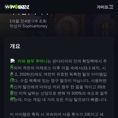
가이드
카파 원두 주머니
1개월 전
4
분
6
조회
작성자 SophiaHoney
개요
카파 원두 주머니
는 판다리아의 안개 확장팩에서 추
가되어 격전의 아제로스 이후 어둠 속에서(11.1 패치, 시
즌 2, 2026년)에도 여전히 유효한 독특한 탈것 아이템입
니다. 수집 목록에 있는 영구 탈것이 아닙니다. 사용하면
자신의 탈것에게 마약성 커피 원두 한 줌을 먹이고 20초
동안 미쳐 날뛰는 산양으로 변해 약 300%의 속도로 질주
하는데, 이는 게임 내 거의 모든 지상 탈것보다 빠릅니다.
이 아이템은 획득 시 귀속되며 사용 횟수가 3회이고 세