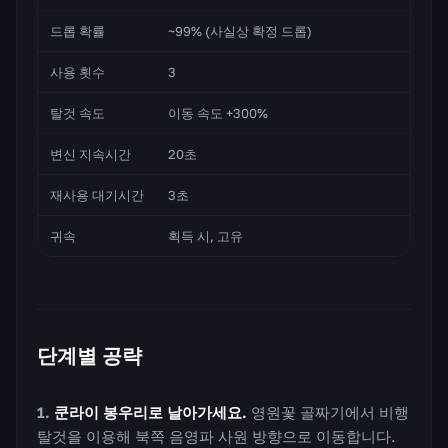
드롭 확률
~99% (사실상 확정 드롭)
사용 횟수
3
탈것 속도
이동 속도 +300%
변신 지속시간
20초
재사용 대기시간
3초
귀속
획득 시, 고유
단계별 공략
쿤라이 봉우리로 날아가세요.
영원꽃 골짜기에서 비행
탈것을 이용해 북쪽 음영파 사원 방향으로 이동합니다.