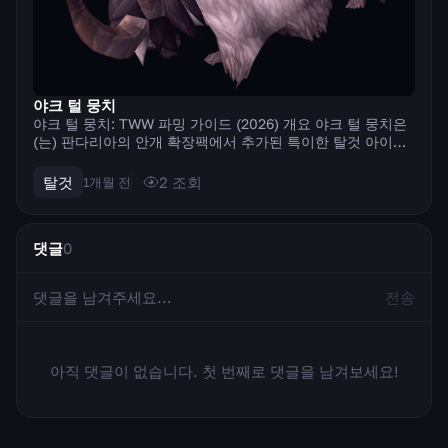
야크 털 뭉치
야크 털 뭉치: TWW 파밍 가이드 (2026) 개요 야크 털 뭉치은
(는) 판다리아의 안개 확장팩에서 추가된 특이한 탈것 아이템
입니다. 고전적인 탈것과 달리 도감을 통해 수집 목록에 추가
되지 않고, 충전 횟수 3회를 가진 소모품처럼 작동합니다. 사
탈것
2
조회
1개월 전
용하면 거대한 분노한 ...
댓글
0
전송
아직 댓글이 없습니다. 첫 번째로 댓글을 남겨보세요!