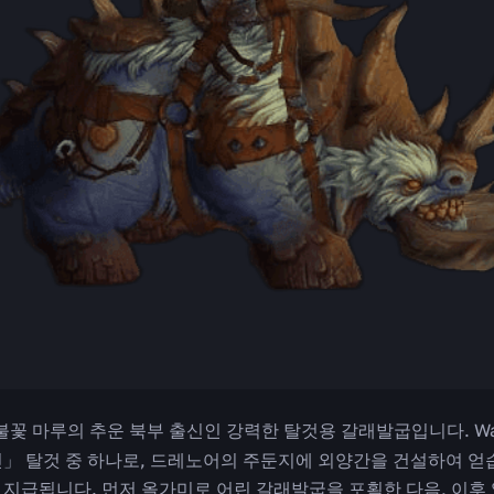
꽃 마루의 추운 북부 출신인 강력한 탈것용 갈래발굽입니다. Warlor
」 탈것 중 하나로, 드레노어의 주둔지에 외양간을 건설하여 얻습
지급됩니다. 먼저 올가미로 어린 갈래발굽을 포획한 다음, 이후