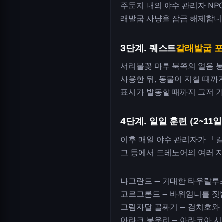
주둔지 내의 야수 관리자 NP
래발굽 사냥을 잠금 해제합니
3단계. 퀘스트
갈래발굽 
서리불꽃 마루 북쪽의 얼음 봉
사용한 뒤, 동물이 지칠 때
표시가 발동할 때까지 그저 
4단계. 일일 훈련 (2~11일
이후 매일 야수 관리자가 「
그 등에서 드레노어의 여러 
나그란드 — 거대한 타우랄루
고르그론드 — 바위엄니를 짓
그림자달 골짜기 — 검치호와
아라크 봉우리 — 아라코아 