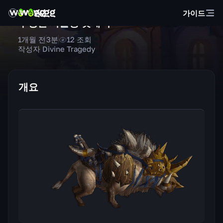
가이드
무장한 서슬등 멧돼지
1개월 전
3
분
12
조회
작성자 Divine Tragedy
개요