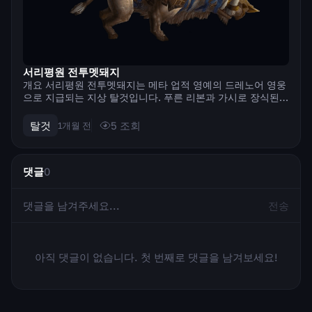
서리평원 전투멧돼지
개요 서리평원 전투멧돼지는 메타 업적 영예의 드레노어 영웅
으로 지급되는 지상 탈것입니다. 푸른 리본과 가시로 장식된
금빛 갑옷을 두른 새하얀 멧돼지로, 드레노어의 전쟁군주 확장
팩에서 추가되었습니다. 2026년, 내부 전쟁에서 현재 만렙이
탈것
5
조회
1개월 전
80인 지금은 드레노어의 모든 ...
댓글
0
전송
아직 댓글이 없습니다. 첫 번째로 댓글을 남겨보세요!