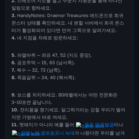
드레노어 지도를 열고 주둔지 차원문을 통해 타나안
밀림으로 향하세요.
HandyNotes: Draenor Treasures 애드온으로 희귀
몬스터 상태를 확인하세요. 내 분할 서버에서 희귀 몬스
터가 활성화되어 있다면 먼저 그쪽으로 달려가세요.
네 지점을 차례로 방문하세요:
파멸바퀴 — 좌표 47, 52 (지도 중앙).
공포주먹 — 15, 63 (남서쪽).
복수 — 32, 73 (남쪽).
죽음갈퀴 — 24, 40 (북서쪽).
보스를 처치하세요. 80레벨에서는 어떤 전문화든
3~10초면 끝납니다.
전리품을 챙기세요. 달그락거리는 강철 우리가 떨어
지면 가방에서 바로 여세요.
멧돼지가 아니라 예를 들어
동토 얼음발굽
이나
전쟁노래 광포송곳니 늑대
가 나왔다면 우리를 남겨