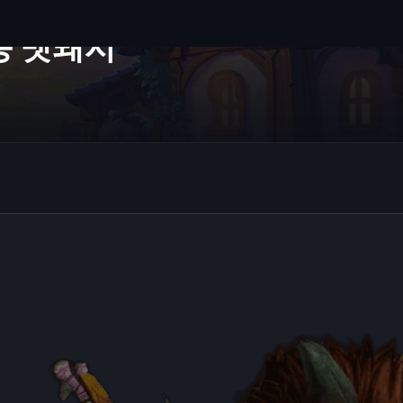
등 멧돼지