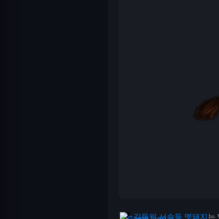
길들인 서슬등 멧돼지
는 