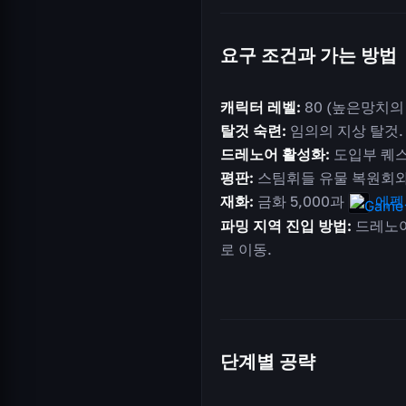
요구 조건과 가는 방법
캐릭터 레벨:
80 (높은망치의
탈것 숙련:
임의의 지상 탈것.
드레노어 활성화:
도입부 퀘스
평판:
스팀휘들 유물 복원회와 
재화:
금화 5,000과
에펙
파밍 지역 진입 방법:
드레노어
로 이동.
단계별 공략