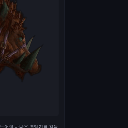
 드레노어의 사나운 멧돼지를 길들