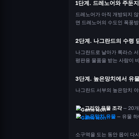
1단계. 드레노어와 주둔지
드레노어가 아직 개방되지 않
면 드레노어의 수도인 폭풍방
2단계. 나그란드의 수령 
나그란드로 날아가 록라스 서쪽 부
평판용 물품을 받는 사람이 바
3단계. 높은망치에서 유물
나그란드 서부의 높은망치 야
고리안 유물 조각
— 20
높은망치 유물
— 유물 하
소구역을 도는 동안 몹이 다