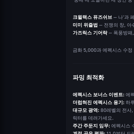
크윌랙스 퓨즈쉬브
— 나'과 
미미 위즐법
— 전쟁의 창, 아쉬
가즈릭스 기어락
— 폭풍방패,
금화 5,000과 에펙시스 수정
파밍 최적화
에펙시스 보너스 이벤트:
에펙
더럽혀진 에펙시스 용기:
하루
대규모 광역:
80레벨의 전사,
릭터를 데려가세요.
주간 주둔지 임무:
에펙시스 수
계정 공유 평판:
11.0부터 