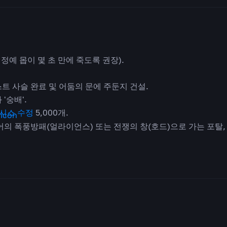
 정예 몹이 몇 초 만에 죽도록 권장).
트 사슬 완료 및 어둠의 문에 주둔지 건설.
'숭배'.
시스 수정
5,000개.
의 폭풍방패(얼라이언스) 또는 전쟁의 창(호드)으로 가는 포탈