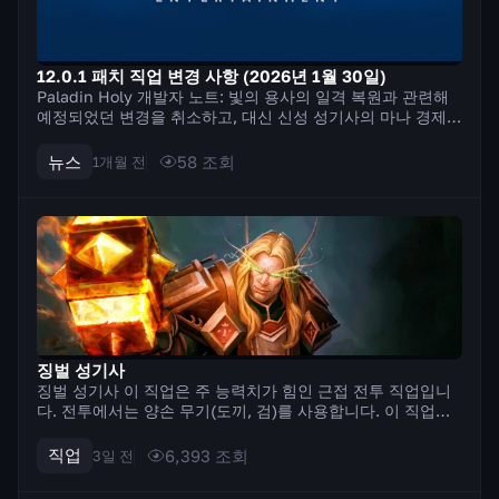
12.0.1 패치 직업 변경 사항 (2026년 1월 30일)
Paladin Holy 개발자 노트: 빛의 용사의 일격 복원과 관련해
예정되었던 변경을 취소하고, 대신 신성 성기사의 마나 경제와
효율이 낮은 주문 몇 가지를 조정합니다. 우리의 목표는 마나
제약을 완화하고 추가 주문 사용을 장려하여 비슷한 결과를 얻
뉴스
58
조회
1개월 전
는 것입니다. 즉,...
징벌 성기사
징벌 성기사 이 직업은 주 능력치가 힘인 근접 전투 직업입니
다. 전투에서는 양손 무기(도끼, 검)를 사용합니다. 이 직업의
특징은 기술을 사용하기 위해 신성한 힘을 축적하는 메커니즘
입니다. 일부 기술은 신성한 힘을 축적하고, 다른 기술은 이를
직업
6,393
조회
3일 전
소비하여 최대의 피해를 입...