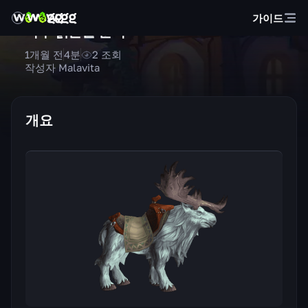
가이드
북부 늙은뿔 순록
1개월 전
4
분
2
조회
작성자 Malavita
개요