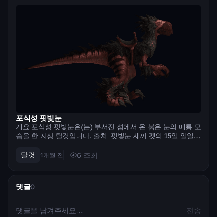
포식성 핏빛눈
개요 포식성 핏빛눈은(는) 부서진 섬에서 온 붉은 눈의 매룡 모
습을 한 지상 탈것입니다. 출처: 핏빛눈 새끼 펫의 15일 일일
퀘스트 사슬을 마무리하는 핏빛눈의 재회 퀘스트 보상입니다.
영역은 아즈스나입니다. 이 탈것은 계정에 귀속되며, 획득한
탈것
6
조회
1개월 전
후에는 탈것 타기 기술을...
댓글
0
전송