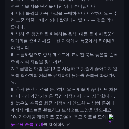
전문 기술 사슬 단계를 마친 뒤에 주어집니다.
미리 돌껍질 가죽 마갑을 구매하거나 제작하세요 — 추
격 도중 멍한 상태가 되어 탈것에서 떨어지는 것을 막아
줍니다.
낙하 후 생명력을 회복하는 음식, 예를 들어 싸움꾼의
먹거리를 준비하세요 — 한 지역에서 폭포에서 뛰어내려
야 합니다.
스톰하임으로 향해 퀘스트에 표시된 북부 늙은뿔 순록
추격 시작 지점을 찾으세요.
지급받은 마법 올가미를 사용하고 밧줄이 끊어지지 않
도록 최소한의 거리를 유지하며 늙은뿔 순록을 따라가세
요.
추격 중간 지점을 통과하세요 — 밧줄이 끊어지면 처음
이 아니라 가장 가까운 중간 지점에서 다시 시작합니다.
늙은뿔 순록을 최종 지점까지 인도한 뒤 남하 문워터
에게서 퀘스트를 완료하고 보상으로 도안을 받으세요.
가죽세공 캐릭터로 도안을 배우고 재료를 모아
늙은뿔 순록 고삐
를 제작하세요.