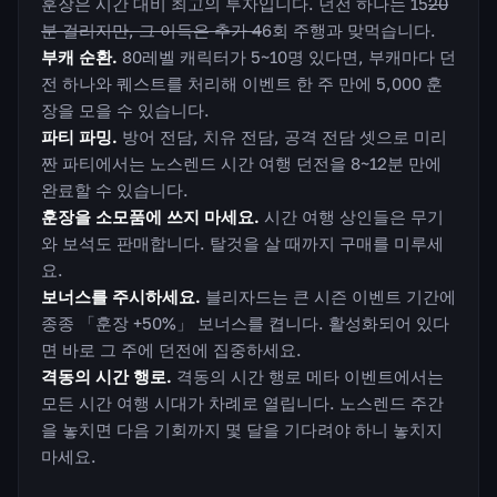
훈장은 시간 대비 최고의 투자입니다. 던전 하나는 15
20
분 걸리지만, 그 이득은 추가 4
6회 주행과 맞먹습니다.
부캐 순환.
80레벨 캐릭터가 5~10명 있다면, 부캐마다 던
전 하나와 퀘스트를 처리해 이벤트 한 주 만에 5,000 훈
장을 모을 수 있습니다.
파티 파밍.
방어 전담, 치유 전담, 공격 전담 셋으로 미리
짠 파티에서는 노스렌드 시간 여행 던전을 8~12분 만에
완료할 수 있습니다.
훈장을 소모품에 쓰지 마세요.
시간 여행 상인들은 무기
와 보석도 판매합니다. 탈것을 살 때까지 구매를 미루세
요.
보너스를 주시하세요.
블리자드는 큰 시즌 이벤트 기간에
종종 「훈장 +50%」 보너스를 켭니다. 활성화되어 있다
면 바로 그 주에 던전에 집중하세요.
격동의 시간 행로.
격동의 시간 행로 메타 이벤트에서는
모든 시간 여행 시대가 차례로 열립니다. 노스렌드 주간
을 놓치면 다음 기회까지 몇 달을 기다려야 하니 놓치지
마세요.