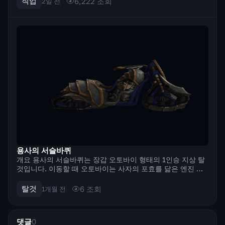
직업
6,222
조회
2일 전
소비하여 최대의 피해를 입...
용사의 서슬바퀴
개요 용사의 서슬바퀴는 장갑 오토바이 형태의 1인승 지상 탈
것입니다. 이동할 때 오토바이는 사자의 포효를 닮은 엔진 굉
음을 내며, 기어 변속 소리가 함께 들립니다. 이 탈것에는 고유
한 특수 행동 애니메이션이 있습니다. 오토바이가 축을 중심으
탈것
6
조회
1개월 전
로 360도 회전합니다. 시각...
댓글
0