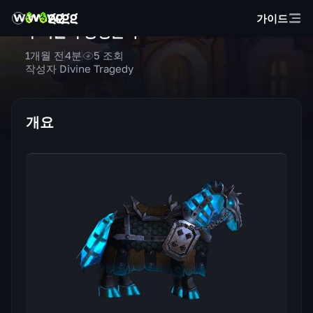
가이드
무쇠결속 망령군마
1개월 전
4
분
5
조회
작성자 Divine Tragedy
개요