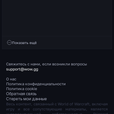
Разбойник Скрытность
О классе Разбойник Скрытность — это боец ближнего
боя, основная характеристика которого Ловкость. В
качестве оружия разбойник использует два ...
2 176
просмотров
8 ч. назад
Классы
Показать ещё
Свяжитесь с нами, если возникли вопросы
support@wow.gg
О нас
Политика конфиденциальности
Политика cookie
Обратная связь
Стереть мои данные
Весь контент, связанный с World of Warcraft, включая
игру и все сопутствующие материалы, является
интеллектуальной собственностью Blizzard