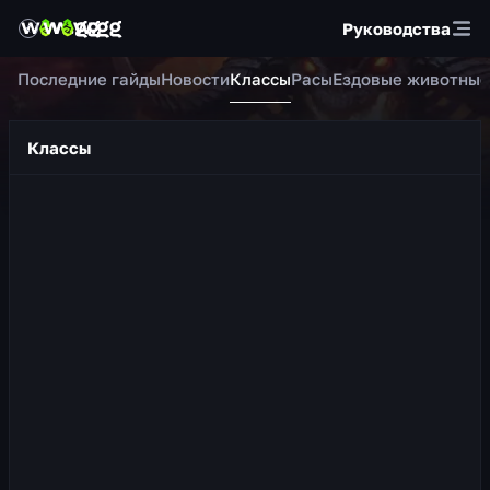
Руководства
Последние гайды
Новости
Классы
Расы
Ездовые животные
Классы
Воин Защита
О классе Воин Защита — это танк, основная
характеристика которого Сила. В бою он использует
щит и одноручное оружие. Он мастерски управляет ф...
605
просмотров
8 ч. назад