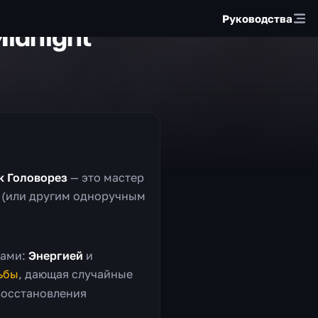
Руководства
idnight
к Головорез
— это мастер
и (или другим одноручным
сами:
Энергией
и
ьбы
, дающая случайные
восстановления