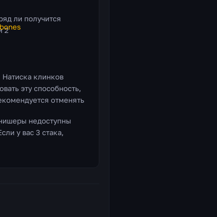
ряд ли получится
и 2
 Натиска клинков
овать эту способность,
рекомендуется отменять
инишеры недоступны
Если у вас 3 стака,