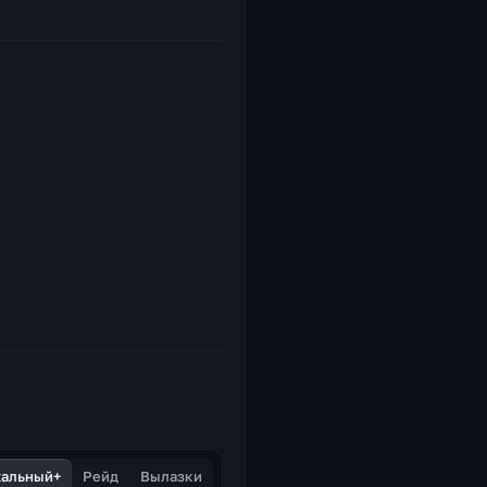
хальный+
Рейд
Вылазки