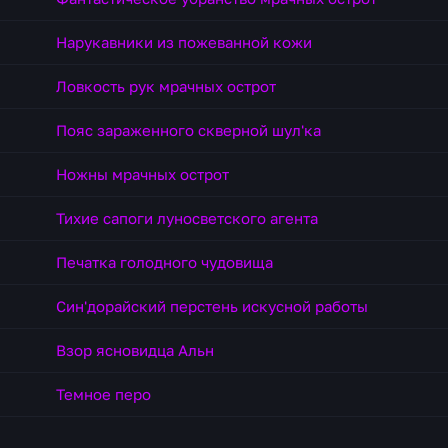
Нарукавники из пожеванной кожи
Ловкость рук мрачных острот
Пояс зараженного скверной шул'ка
Ножны мрачных острот
Тихие сапоги луносветского агента
Печатка голодного чудовища
Син'дорайский перстень искусной работы
Взор ясновидца Альн
Темное перо