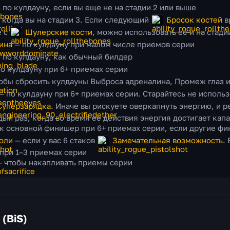
 по кулдауну, если вы еще не на стадии 2 или выше
 когда вы на стадии 3. Если следующий
Бросок костей
в
е с
Шулерские кости
, можно использовать ее и на стади
ина
— по кулдауну при малом числе приемов серии
 по кулдауну, как обычный билдер
о кулдауну при 6+ приемах серии
обы сбросить кулдауны Выброса адреналина, Промеж глаз и
— по кулдауну при 6+ приемах серии. Старайтесь не использ
Суперзарядка
. Иначе вы рискуете оверкапнуть энергию, и 
ый раз, когда во время ее действия энергия достигает капа
к основной финишер при 6+ приемах серии, если другие ф
толи
— если у вас 6 стаков
Замечательная возможность
. 
при 1–3 приемах серии
 чтобы накапливать приемы серии
(BiS)