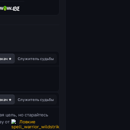
вкач ★
Служитель судьбы
вкач ★
Служитель судьбы
ая цель, но старайтесь
зу от
Ловкие