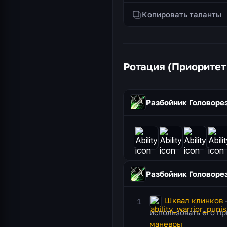
Копировать таланты
Ротация (Приоритет
Разбойник Головоре
Разбойник Головоре
Шквал клинков
—
использовать его п
маневры