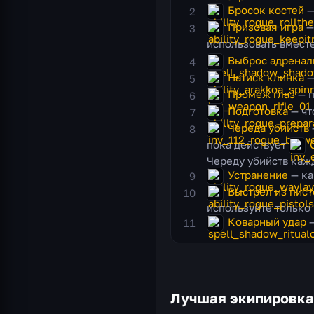
Бросок костей
—
Призовая игра
—
использовать вмест
Выброс адренал
Натиск клинка
—
Промеж глаз
— п
Подготовка
— чт
Череда убийств
пока действует
Череду убийств кажд
Устранение
— ка
Выстрел из пис
используйте только 
Коварный удар
—
Лучшая экипировка 