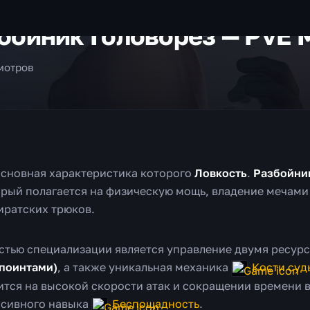
бойник Головорез — PvE M
мотров
основная характеристика которого
Ловкость
.
Разбойни
орый полагается на физическую мощь, владение мечам
иратских трюков.
стью специализации является управление двумя ресур
поинтами)
, а также уникальная механика
Кости суд
ится на высокой скорости атак и сокращении времени 
ссивного навыка
Беспощадность
.