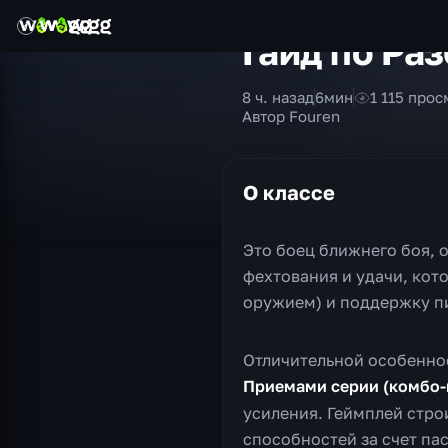
Гайд по Раз
8 ч. назад
6
мин
1 115
прос
Автор Fouren
О классе
Это боец ближнего боя, 
фехтования и удачи, кот
оружием) и поддержку п
Отличительной особенно
Приемами серии (комбо-
усиления. Геймплей стро
способностей за счет па