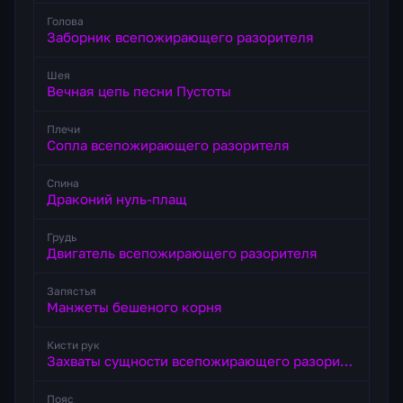
Голова
Заборник всепожирающего разорителя
Шея
Вечная цепь песни Пустоты
Плечи
Сопла всепожирающего разорителя
Спина
Драконий нуль-плащ
Грудь
Двигатель всепожирающего разорителя
Запястья
Манжеты бешеного корня
Кисти рук
Захваты сущности всепожирающего разорителя
Пояс