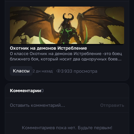
Охотник на демонов Истребление
О классе Охотник на демонов Истребление -это боец
ближнего боя, который носит два одноручных боевых
клинка. Класс обладает огромным взрывным уроном
ка...
Классы
3 933
просмотра
2 дн назад
Комментарии
0
Отправить
Комментариев пока нет. Будьте первым!