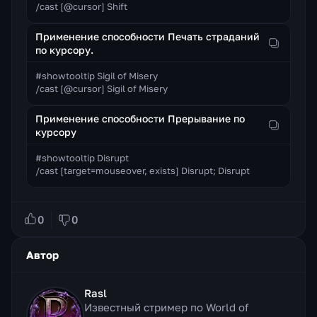
/cast [@cursor] Shift
Применение способности Печать страданий
по курсору.
#showtooltip Sigil of Misery

/cast [@cursor] Sigil of Misery
Применение способности Прерывание по
курсору
#showtooltip Disrupt

/cast [target=mouseover, exists] Disrupt; Disrupt
0
0
Автор
Rasl
Известный стример по World of