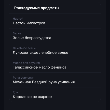
Расходуемые предметы
Настой
Настой магистров
Зелье
Зелье безрассудства
Лечебное зелье
Луносветское лечебное зелье
Масло для оружия
Талассийское масло феникса
Руна усиления
Меченная Бездной руна усиления
Еда
Королевское жаркое