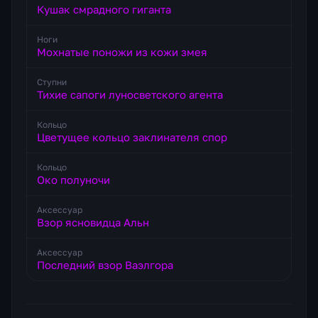
Кушак смрадного гиганта
Ноги
Мохнатые поножи из кожи змея
Ступни
Тихие сапоги луносветского агента
Кольцо
Цветущее кольцо заклинателя спор
Кольцо
Око полуночи
Аксессуар
Взор ясновидца Альн
Аксессуар
Последний взор Ваэлгора