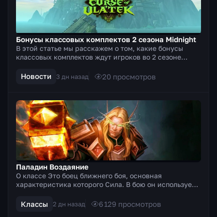
Бонусы классовых комплектов 2 сезона Midnight
В этой статье мы расскажем о том, какие бонусы
классовых комплектов ждут игроков во 2 сезоне
Midnight. Бонусы за 2 и 4 куска тир-сета, а также
какие с...
Новости
20
просмотров
3 дн назад
Паладин Воздаяние
О классе Это боец ближнего боя, основная
характеристика которого Сила. В бою он использует
двуручное оружие (топоры, мечи). Особенностью
этого бойца я...
Классы
6 129
просмотров
2 дн назад