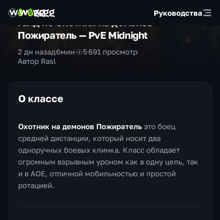
Руководства
Гайд по Охотник на демонов
Пожиратель — PvE Midnight
2 дн назад
6
мин
5 691
просмотр
Автор Rasl
О классе
Охотник на демонов Пожиратель
это боец
средней дистанции, который носит два
одноручных боевых клинка. Класс обладает
огромным взрывным уроном как в одну цель, так
и в АОЕ, отличной мобильностью и простой
ротацией.