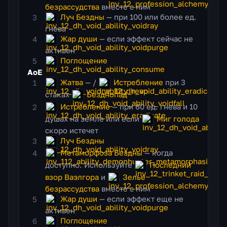
безрассудства
вместе с ним
Луч Бездны
— при 100 или более ед.
гнева
Жар души
— если эффект сейчас не
активен
Поглощение
АоЕ
Жатва
— /
Истребление
при 3
стаках
Безднопад
Истребление
— при 60 ед. гнева и 10
душах на земле или если
Миг голода
скоро истечет
Луч Бездны
Метаморфоза Бездны
— когда
доступно. Используйте
Последний
взор Ваэлгора
и
Зелье
безрассудства
вместе с ним
Жар души
— если эффект еще не
активен
Поглощение