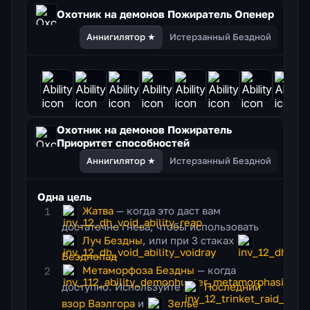
Охотник на демонов Пожиратель
Опенер
Аннигилятор ★
Истерзанный Бездной
Охотник на демонов Пожиратель
Приоритет способностей
Аннигилятор ★
Истерзанный Бездной
Одна цель
Жатва
— когда это даст вам
достаточно гнева, чтобы использовать
Луч Бездны
, или при 3 стаках
Безднопад
Метаморфоза Бездны
— когда
доступно. Используйте
Последний
взор Ваэлгора
и
Зелье