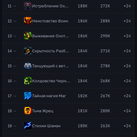
11
—
Истребление
Охотник на демонов
188K
272K
+24
12
—
Неистовство
Воин
186K
288K
+24
13
—
Выживание
Охотник
186K
290K
+24
14
—
Скрытность
Разбойник
184K
271K
+24
15
—
Танцующий с ветром
Монах
184K
278K
+24
16
—
Колдовство
Чернокнижник
184K
268K
+24
17
—
Тайная магия
Маг
182K
267K
+24
18
—
Тьма
Жрец
181K
280K
+24
19
—
Стихии
Шаман
180K
263K
+24