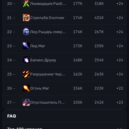
20
—
Ликвидация
Разбойник
177K
318K
+24
21
—
Стрельба
Охотник
174K
431K
+24
22
—
Лед
Рыцарь смерти
174K
267K
+24
23
—
Лед
Маг
173K
235K
+24
24
—
Баланс
Друид
168K
254K
+24
25
—
Разрушение
Чернокнижник
162K
263K
+24
26
—
Огонь
Маг
156K
223K
+22
27
—
Опустошитель
Пробудитель
155K
241K
+23
FAQ