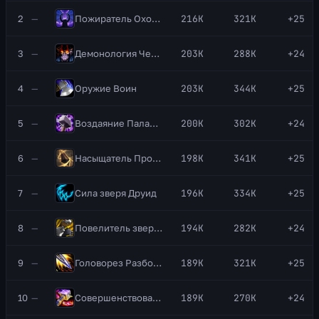
2
—
Пожиратель
Охотник на демонов
216K
321K
+25
3
—
Демонология
Чернокнижник
203K
288K
+24
4
—
Оружие
Воин
203K
344K
+25
5
—
Воздаяние
Паладин
200K
302K
+24
6
—
Насыщатель
Пробудитель
198K
341K
+25
7
—
Сила зверя
Друид
196K
334K
+25
8
—
Повелитель зверей
Охотник
194K
282K
+24
9
—
Головорез
Разбойник
189K
321K
+25
10
—
Совершенствование
Шаман
189K
270K
+24