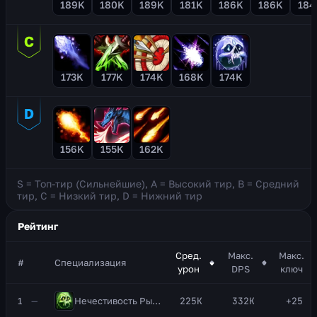
189K
180K
189K
181K
186K
186K
184
173K
177K
174K
168K
174K
156K
155K
162K
S =
Топ-тир (Сильнейшие)
, A =
Высокий тир
, B =
Средний
тир
, C =
Низкий тир
, D =
Нижний тир
Рейтинг
Сред.
Макс.
Макс.
#
Специализация
урон
DPS
ключ
1
—
Нечестивость
Рыцарь смерти
225K
332K
+25