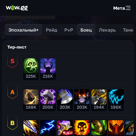
Мета
Эпохальный+
Рейд
PvP
Боец
Лекарь
Танк
Тир-лист
225K
216K
198K
200K
203K
203K
194K
196K