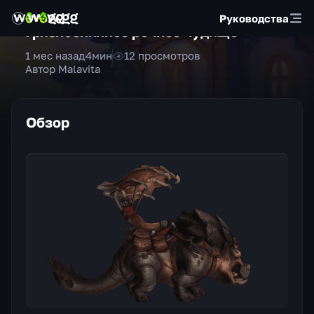
Руководства
Грязноспинное речное чудище
1 мес назад
4
мин
12
просмотров
Автор Malavita
Обзор