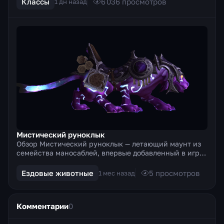
Классы
6 036
просмотров
1 дн назад
Мистический руноклык
Обзор Мистический руноклык — летающий маунт из
семейства маносаблей, впервые добавленный в игру
в дополнении Warlords of Draenor и выпущенный во
внутр...
Ездовые животные
5
просмотров
1 мес назад
Комментарии
0