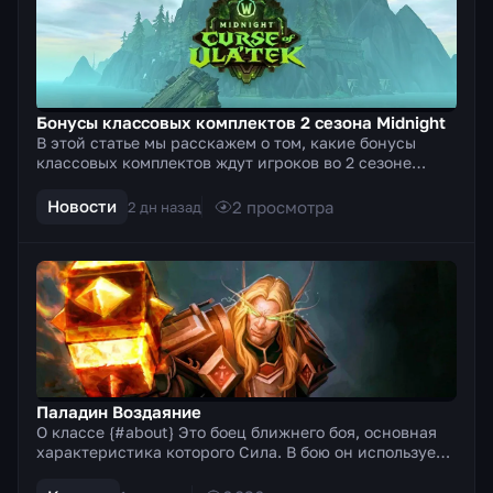
Бонусы классовых комплектов 2 сезона Midnight
В этой статье мы расскажем о том, какие бонусы
классовых комплектов ждут игроков во 2 сезоне
Midnight. Бонусы за 2 и 4 куска тир-сета, а также
какие с...
Новости
2
просмотра
2 дн назад
Паладин Воздаяние
О классе {#about} Это боец ближнего боя, основная
характеристика которого Сила. В бою он использует
двуручное оружие (топоры, мечи). Особенностью
этог...