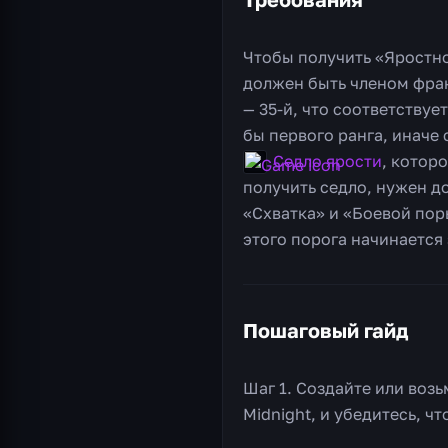
Чтобы получить «Яростн
должен быть членом фрак
— 35-й, что соответству
бы первого ранга, иначе 
Седло ярости
, котор
получить седло, нужен д
«Схватка» и «Боевой поры
этого порога начинается
Пошаговый гайд
Шаг 1. Создайте или воз
Midnight, и убедитесь, ч