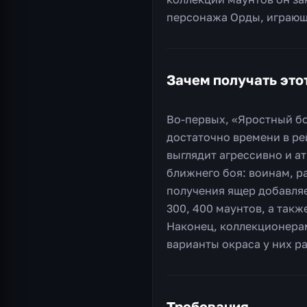
персонажа Орды, играюще
Зачем получать это
Во-первых, «Яростный бое
достаточно времени в ре
выглядит агрессивно и а
ближнего боя: воинам, р
получения ящер добавляе
300, 400 маунтов, а так
Наконец, коллекционерам
варианты окраса у них р
Требования