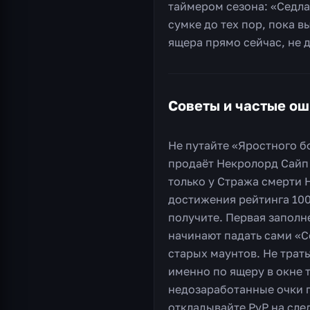
таймером сезона: «Седла 
сумке до тех пор, пока в
ящера прямо сейчас, не 
Советы и частые о
Не путайте «Яростного б
продаёт Некролорд Сайп 
только у Стража смерти 
достижения рейтинга 100
получите. Первая заполн
начинают падать сами «С
старых маунтов. Не трать
именно по ящеру в окне т
недозаработанные очки п
откладывайте PvP на сле