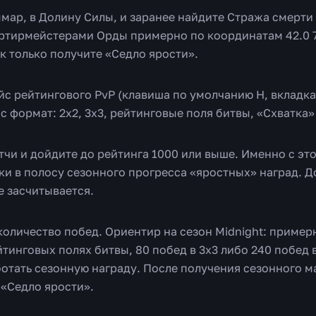
ммар, в Долину Силы, и заранее найдите Стража смерти
ртирмейстерами Орды примерно по координатам 42.0 7
к только получите «Седло ярости».
йс рейтингового PvP (клавиша по умолчанию H, вкладка
с формат: 2х2, 3х3, рейтинговые поля битвы, «Схватка
тчи и дойдите до рейтинга 1000 или выше. Именно с эт
ки в полосу сезонного прогресса «яростных» наград. Д
е засчитывается.
количество побед. Ориентир на сезон Midnight: примерн
тинговых полях битвы, 80 побед в 3х3 либо 240 побед 
ботать сезонную награду. После получения сезонного 
 «Седло ярости».