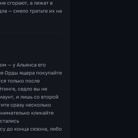
не сгорают, а лежат в
дла — смело тратьте их на
ом — у Альянса его
ля Орды ящера покупайте
тся только после
тинге, седло вы не
аунт, и лишь со второй
тите сразу несколько
 внимательно кликайте
остались
су до конца сезона, либо