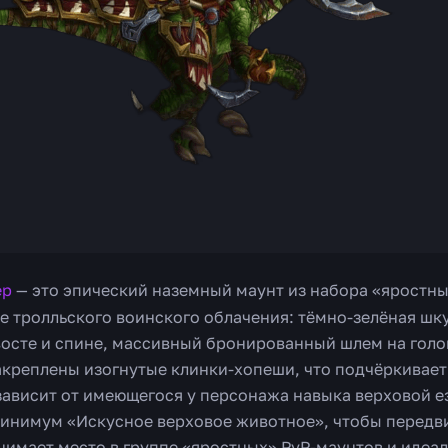
ер
— это эпический наземный маунт из набора «яростны
е тролльского воинского облачения: тёмно-зелёная шк
осте и спине, массивный бронированный шлем на голов
закреплены изогнутые клинки-хопеши, что подчёркивае
зависит от имеющегося у персонажа навыка верховой е
минимум «Искусное верховое животное», чтобы передви
нимает место в группе «яростных» PvP-маунтов и идеа