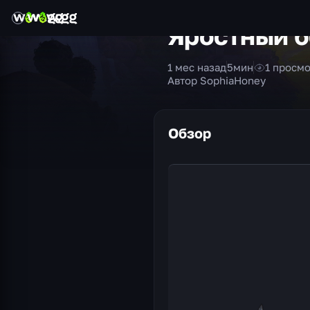
Яростный б
1 мес назад
5
мин
1
просмо
Автор SophiaHoney
Обзор