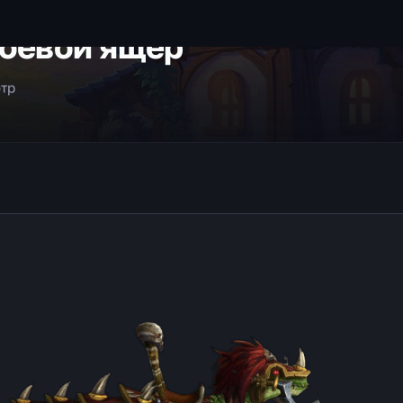
оевой ящер
тр