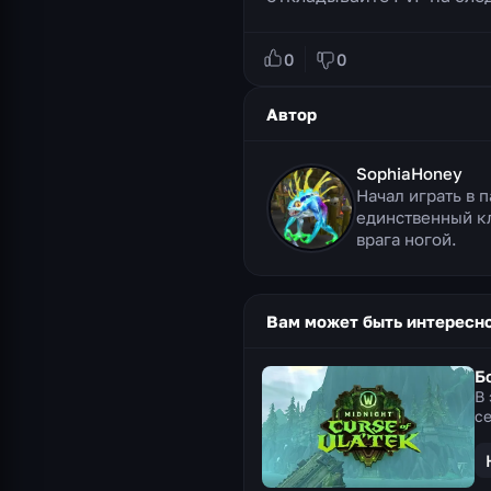
0
0
Автор
SophiaHoney
Начал играть в 
единственный кл
врага ногой.
Вам может быть интересн
Б
В
се