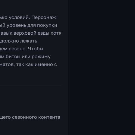
ько условий. Персонаж
ый уровень для покупки
навык верховой езды хотя
е должно лежать
щем сезоне. Чтобы
лям битвы или режиму
матов, так как именно с
щего сезонного контента