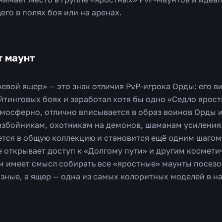
го в полях боя или на аренах.
т маунт
вой ящер» — это знак отличия PvP-игрока Орды: его ви
йтинговых боях и заработал хотя бы одно «Седло ярост
тмосферно, отлично вписывается в образ воинов Орды 
азбойникам, охотникам на демонов, шаманам усиления.
тся в общую коллекцию и становится ещё одним шагом 
же открывает доступ к «Долгому пути» и другим космет
 имеет смысл собирать все «яростные» маунты посезо
азные, а ящер — одна из самых колоритных моделей в н