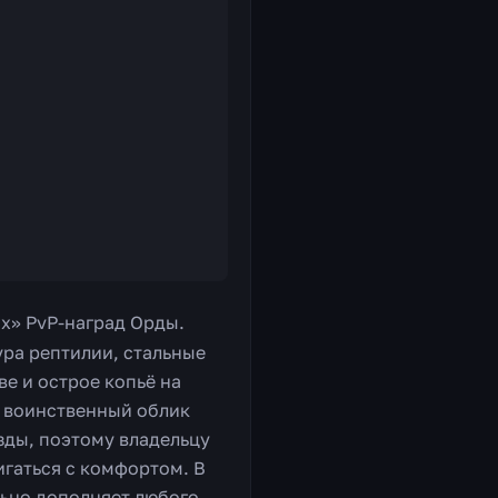
х» PvP-наград Орды.
ура рептилии, стальные
е и острое копьё на
т воинственный облик
зды, поэтому владельцу
гаться с комфортом. В
льно дополняет любого