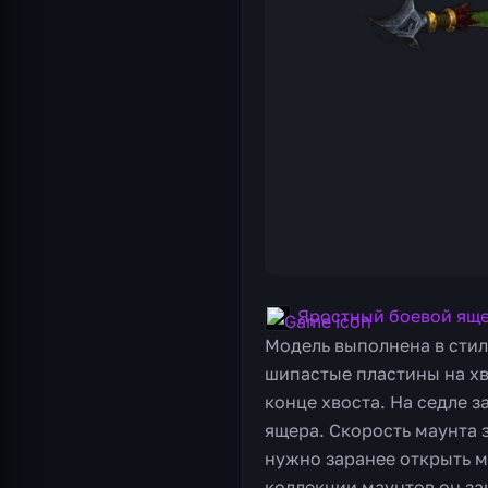
Яростный боевой ящ
Модель выполнена в стил
шипастые пластины на хв
конце хвоста. На седле 
ящера. Скорость маунта 
нужно заранее открыть 
коллекции маунтов он за