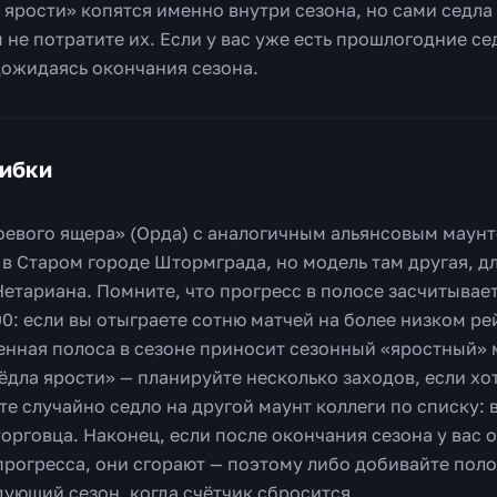
ярости» копятся именно внутри сезона, но сами седла 
ы не потратите их. Если у вас уже есть прошлогодние се
дожидаясь окончания сезона.
шибки
оевого ящера» (Орда) с аналогичным альянсовым маунт
в Старом городе Штормграда, но модель там другая, д
Нетариана. Помните, что прогресс в полосе засчитывае
0: если вы отыграете сотню матчей на более низком рей
енная полоса в сезоне приносит сезонный «яростный» м
ёдла ярости» — планируйте несколько заходов, если хо
те случайно седло на другой маунт коллеги по списку:
орговца. Наконец, если после окончания сезона у вас 
рогресса, они сгорают — поэтому либо добивайте поло
дующий сезон, когда счётчик сбросится.