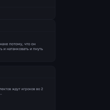
нахе потому, что он
ь и натанковать и пнуть
лектов ждут игроков во 2
..