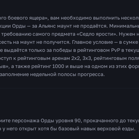
ого боевого ящера», вам необходимо выполнить нескол
ции Орды — за Альянс маунт не продаётся. Минимальн
ет требованию самого предмета «Седло ярости». Нужен 
сесть на маунт не получится. Главное условие — в сумк
ое выдаётся только за победы в рейтинговом PvP в теку
оступ к рейтинговым аренам 2х2, 3х3, рейтинговым по
в», а также рейтинг 1000 и выше на одном из этих фор
 заполнение недельной полосы прогресса.
ьмите персонажа Орды уровня 90, прокачанного до теку
то у него открыт хотя бы базовый навык верховой езды.