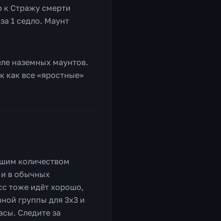
р к Стражу смерти
за 1 седло. Маунт
деле наземных маунтов.
к как все «яростные»
ьшим количеством
 и в обычных
сс тоже идёт хорошо,
нной группы для 3х3 и
асы. Следите за