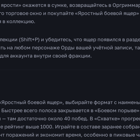
о ярости» окажется в сумке, возвращайтесь в Оргримма
го торговое окно и покупайте «Яростный боевой ящер» 
 в коллекцию.
лекции (Shift+P) и убедитесь, что ящер появился в раз
ть на любом персонаже Орды вашей учётной записи, та
ля аккаунта внутри своей фракции.
о «Яростный боевой ящер», выбирайте формат с наимен
 Быстрее всего полоса закрывается в «Боевом порыве»
 — там достаточно около 40 побед. В «Схватке» прогре
е рейтинг выше 1000. Играйте в составе заранее собра
нт поражений и экономит время, особенно в пиковые ч