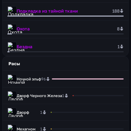
Подкладка из тайной ткани
188
Охота
8
Бездна
1
Расы
Ночной эльф
96
Дворф Черного Железа
1
Дворф
1
Мехагном
1