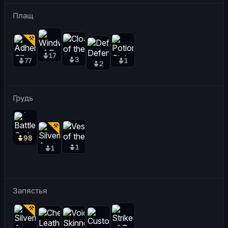
Плащ
17
3
77
1
2
Грудь
98
1
1
Запястья