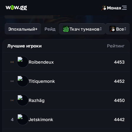
Монах
Эпохальный+
Рейд
Ткач туманов
Все
Лучшие игроки
Roibendeux
4453
Titiquemonk
4452
Razhäg
4450
4
Jetskimonk
4442