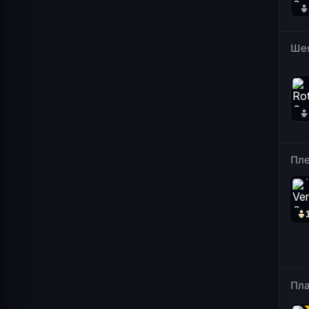
Ше
Пл
Пл