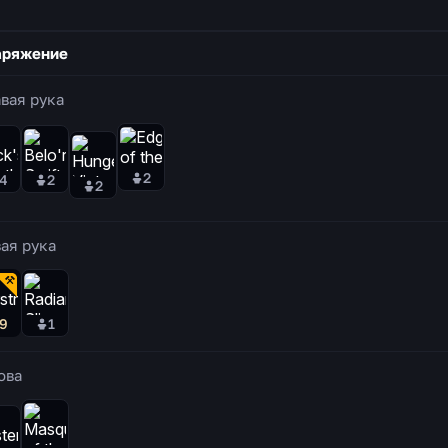
аряжение
вая рука
2
4
2
2
ая рука
9
1
ова