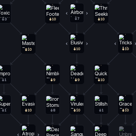
7
1
3
10
10
10
0
10
10
1
9
9
10
1
10
8
10
1
10