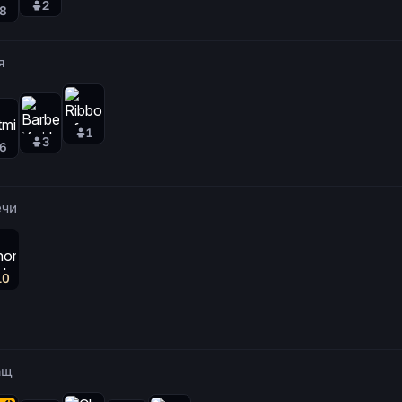
2
8
я
1
3
6
ечи
10
ащ