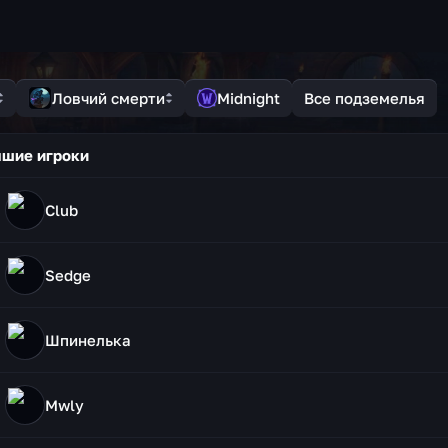
Ловчий смерти
Midnight
Все подземелья
шие игроки
Club
Sedge
Шпинелька
Mwly