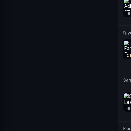
Гру
Зап
Кис