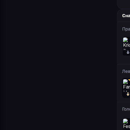
Сн
Пра
Лев
Гол