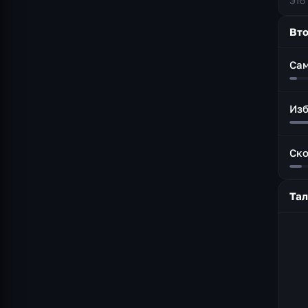
Это
Вто
Са
Изб
Ско
Та