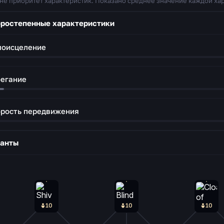
 не приоритет характеристик. Показано среднее значение каждой хар
ростепенные характеристики
моисцеление
егание
рость передвижения
ланты
10
10
10