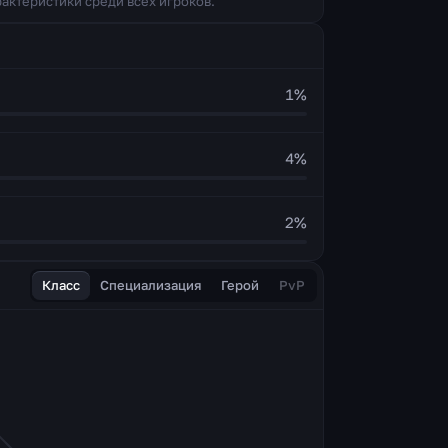
актеристики среди всех игроков.
1
%
4
%
2
%
Класс
Специализация
Герой
PvP