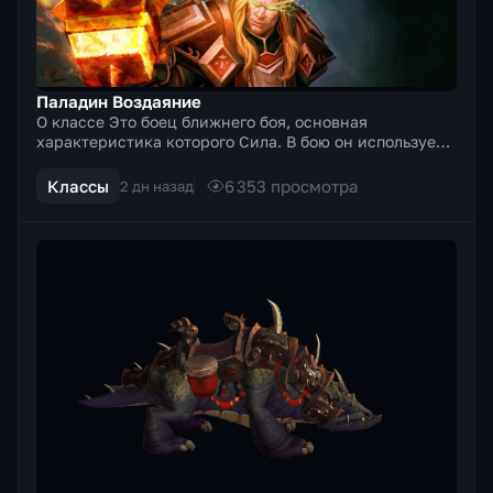
Паладин Воздаяние
О классе Это боец ближнего боя, основная
характеристика которого Сила. В бою он использует
двуручное оружие (топоры, мечи). Особенностью
этого бойца я...
Классы
6 353
просмотра
2 дн назад