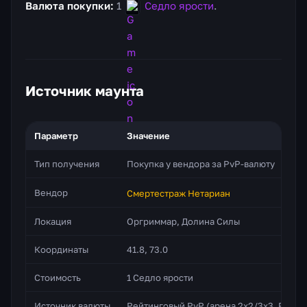
Валюта покупки:
1
Седло ярости
.
Источник маунта
Параметр
Значение
Тип получения
Покупка у вендора за PvP-валюту
Вендор
Смертестраж Нетариан
Локация
Оргриммар, Долина Силы
Координаты
41.8, 73.0
Стоимость
1 Седло ярости
Источник валюты
Рейтинговый PvP (арена 2х2/3х3, РПБ)