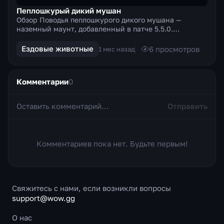
Пеплошкурый дикий мушан
Обзор Поводья пеплошкурого дикого мушана —
наземный маунт, добавленный в патче 5.5.0.
Призывает массивного бронированного мушана с
тёмно-серой, будто ...
Ездовые животные
6
просмотров
1 мес назад
Комментарии
0
Отправить
Комментариев пока нет. Будьте первым!
Свяжитесь с нами, если возникли вопросы
support@wow.gg
О нас