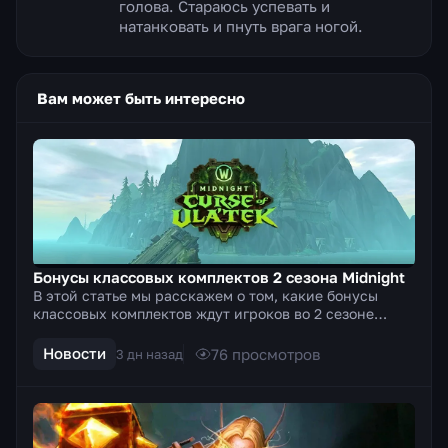
голова. Стараюсь успевать и
натанковать и пнуть врага ногой.
Вам может быть интересно
Бонусы классовых комплектов 2 сезона Midnight
В этой статье мы расскажем о том, какие бонусы
классовых комплектов ждут игроков во 2 сезоне
Midnight. Бонусы за 2 и 4 куска тир-сета, а также
какие с...
Новости
76
просмотров
3 дн назад