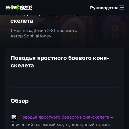
Руководства
Поводья яростного боевого коня-
скелета
1 мес назад
5
мин
21
просмотр
Автор SophiaHoney
Поводья яростного боевого коня-
скелета
Обзор
Поводья яростного боевого коня-скелета
—
эпический наземный маунт, доступный только