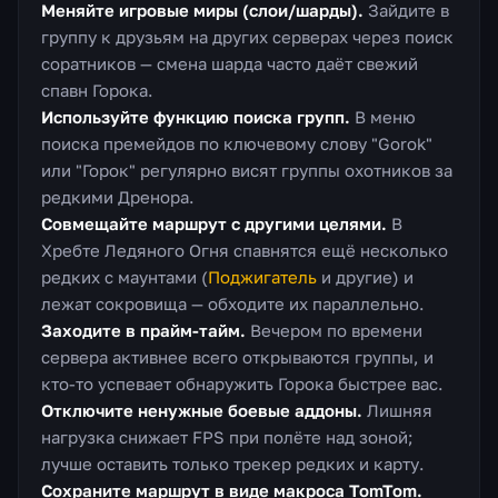
Меняйте игровые миры (слои/шарды).
Зайдите в
группу к друзьям на других серверах через поиск
соратников — смена шарда часто даёт свежий
спавн Горока.
Используйте функцию поиска групп.
В меню
поиска премейдов по ключевому слову "Gorok"
или "Горок" регулярно висят группы охотников за
редкими Дренора.
Совмещайте маршрут с другими целями.
В
Хребте Ледяного Огня спавнятся ещё несколько
редких с маунтами (
Поджигатель
и другие) и
лежат сокровища — обходите их параллельно.
Заходите в прайм-тайм.
Вечером по времени
сервера активнее всего открываются группы, и
кто-то успевает обнаружить Горока быстрее вас.
Отключите ненужные боевые аддоны.
Лишняя
нагрузка снижает FPS при полёте над зоной;
лучше оставить только трекер редких и карту.
Сохраните маршрут в виде макроса TomTom.