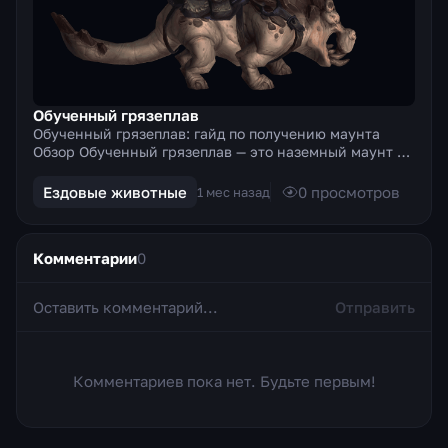
Обученный грязеплав
Обученный грязеплав: гайд по получению маунта
Обзор Обученный грязеплав — это наземный маунт из
дополнения Warlords of Draenor, который выдаётся за
це...
Ездовые животные
0
просмотров
1 мес назад
Комментарии
0
Отправить
Комментариев пока нет. Будьте первым!