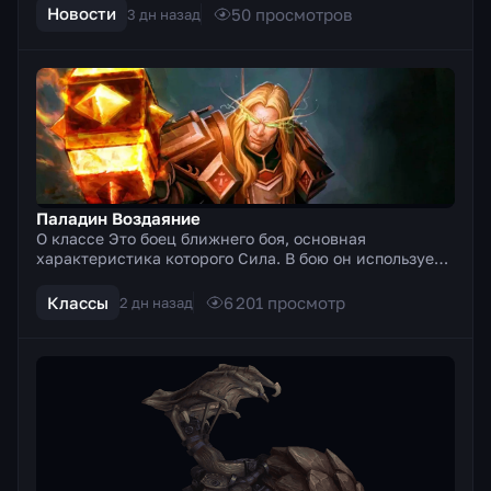
какие с...
Новости
50
просмотров
3 дн назад
Паладин Воздаяние
О классе Это боец ближнего боя, основная
характеристика которого Сила. В бою он использует
двуручное оружие (топоры, мечи). Особенностью
этого бойца я...
Классы
6 201
просмотр
2 дн назад