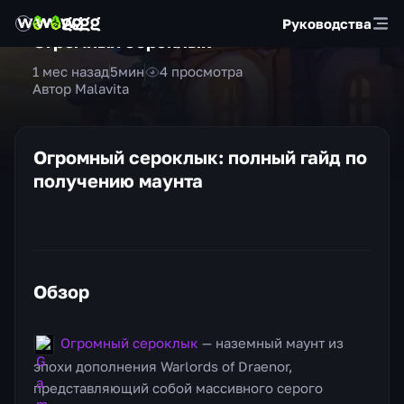
Руководства
Огромный сероклык
1 мес назад
5
мин
4
просмотра
Автор Malavita
Огромный сероклык: полный гайд по
получению маунта
Обзор
Огромный сероклык
— наземный маунт из
эпохи дополнения Warlords of Draenor,
представляющий собой массивного серого