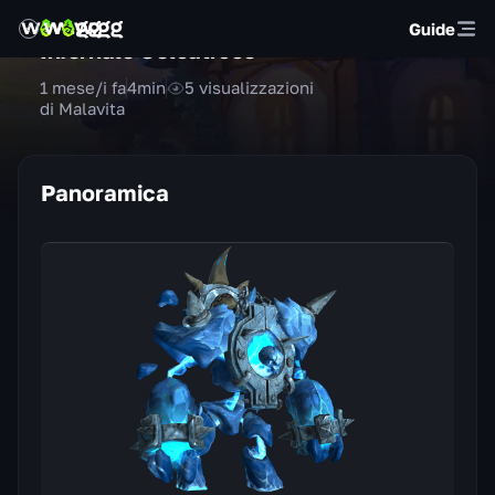
Guide
Infernale Geloatroce
1 mese/i fa
4
min
5
visualizzazioni
di Malavita
Panoramica