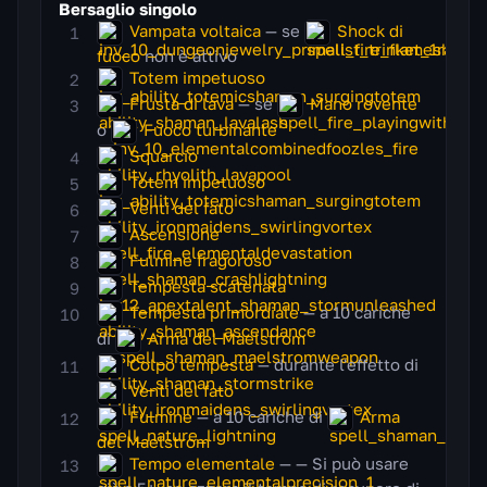
Bersaglio singolo
Vampata voltaica
— se
Shock di
fuoco
non è attivo
Totem impetuoso
Frusta di lava
— se
Mano rovente
o
Fuoco turbinante
Squarcio
Totem impetuoso
Venti del fato
Ascensione
Fulmine fragoroso
Tempesta scatenata
Tempesta primordiale
— a 10 cariche
di
Arma del Maelstrom
Colpo tempesta
— durante l'effetto di
Venti del fato
Fulmine
— a 10 cariche di
Arma
del Maelstrom
Tempo elementale
— — Si può usare