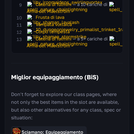
Catena di fulmini
— a 10 cariche di
Arma del Maelstrom
Frusta di lava
Vampata voltaica
Colpo tempesta
Catena di fulmini
— a 5+ cariche di
Arma del Maelstrom
Miglior equipaggiamento (BiS)
Don't forget to explore our class pages, where
not only the best items in the slot are available,
but also other alternatives for any class, spec or
situation:
Sciamano: Equipaggiamento