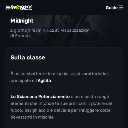
Guide
Guida PvE Sciamano Potenziamento —
Midnight
2 giorno/i fa
7
min
1285
visualizzazioni
di Fouren
Sulla classe
È un combattente in mischia la cui caratteristica
principale è l'
Agilità
.
Lo Sciamano Potenziamento
è un maestro degli
elementi che infonde le sue armi con il potere del
fuoco, del ghiaccio e dell'aria per infliggere colpi
devastanti in mischia.