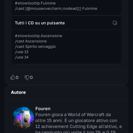
#showtooltip Fulmine

/cast [@mouseover,harm,nodead][] Fulmine
Tutti i CD su un pulsante
#showtooltip Ascensione

/cast Ascensione

/cast Spirito selvaggio

/use 13

/use 14
0
0
Autore
Fouren
Fouren gioca a World of Warcraft da
oltre 15 anni. È un giocatore attivo con
12 achievement Cutting Edge all'attivo, e
ha raggiunto più volte il top 1% e 0,1%