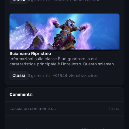
Sciamano Ripristino
Informazioni sulla classe È un guaritore la cui
caratteristica principale è l'Intelletto. Questo sciamano
attinge al potere dell'acqua e della vita pe...
Classi
1544
visualizzazioni
3 giorno/i fa
Commenti
0
Invia