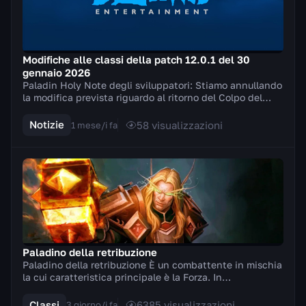
Modifiche alle classi della patch 12.0.1 del 30
gennaio 2026
Paladin Holy Note degli sviluppatori: Stiamo annullando
la modifica prevista riguardo al ritorno del Colpo del
campione della Luce e introduciamo inve...
Notizie
58
visualizzazioni
1 mese/i fa
Paladino della retribuzione
Paladino della retribuzione È un combattente in mischia
la cui caratteristica principale è la Forza. In
combattimento impugna armi a due mani (asce, s...
Classi
6385
visualizzazioni
3 giorno/i fa