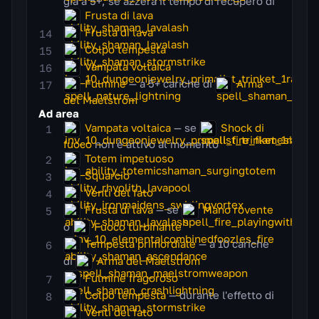
già a 5+, se azzera il tempo di recupero di
Frusta di lava
Frusta di lava
Colpo tempesta
Vampata voltaica
Fulmine
— a 5+ cariche di
Arma
del Maelstrom
Ad area
Vampata voltaica
— se
Shock di
fuoco
non è attivo al momento
Totem impetuoso
Squarcio
Venti del fato
Frusta di lava
— se
Mano rovente
o
Fuoco turbinante
Tempesta primordiale
— a 10 cariche
di
Arma del Maelstrom
Fulmine fragoroso
Colpo tempesta
— durante l'effetto di
Venti del fato