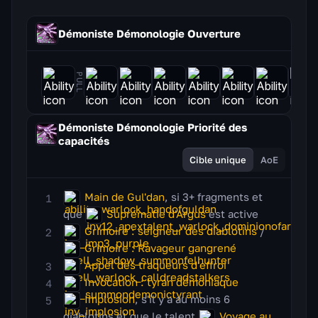
Démoniste Démonologie
Ouverture
PULL
Démoniste Démonologie
Priorité des
capacités
Cible unique
AoE
Main de Gul'dan
, si 3+ fragments et
que
Suprématie d'Argus
est active
Grimoire : seigneur des diablotins
/
Grimoire : Ravageur gangrené
Appel des traqueurs d'effroi
Invocation : tyran démoniaque
Implosion
, s'il y a au moins 6
diablotins et que le talent
Voyage au