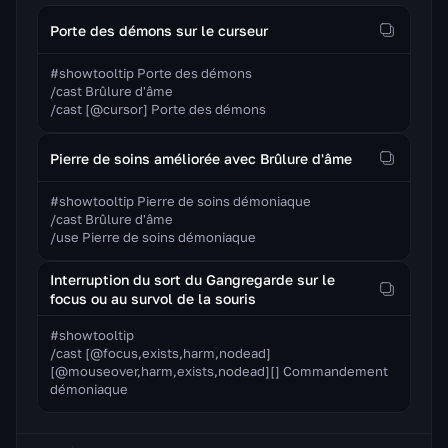
Porte des démons sur le curseur
#showtooltip Porte des démons

/cast Brûlure d'âme

/cast [@cursor] Porte des démons
Pierre de soins améliorée avec Brûlure d'âme
#showtooltip Pierre de soins démoniaque

/cast Brûlure d'âme

/use Pierre de soins démoniaque
Interruption du sort du Gangregarde sur le
focus ou au survol de la souris
#showtooltip

/cast [@focus,exists,harm,nodead]
[@mouseover,harm,exists,nodead][] Commandement 
démoniaque