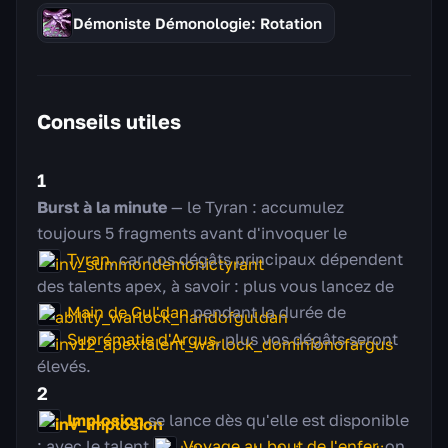
Démoniste Démonologie: Rotation
Conseils utiles
1
Burst à la minute
— le Tyran : accumulez
toujours 5 fragments avant d'invoquer le
Tyran
, car nos dégâts principaux dépendent
des talents apex, à savoir : plus vous lancez de
Main de Gul'dan
pendant la durée de
Suprématie d'Argus
, plus vos dégâts seront
élevés.
2
Implosion
se lance dès qu'elle est disponible
; avec le talent
Voyage au bout de l'enfer
, on