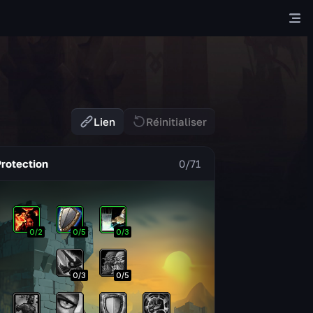
Lien
Réinitialiser
Protection
0
/
71
0
/
2
0
/
5
0
/
3
0
/
3
0
/
5