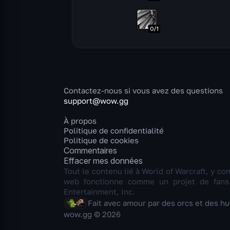
0
/
1
Contactez-nous si vous avez des questions
support@wow.gg
À propos
Politique de confidentialité
Politique de cookies
Commentaires
Effacer mes données
Tout le contenu lié à World of Warcraft, y com
web fonctionne comme un projet de fans i
Entertainment, Inc.
Fait avec amour par des orcs et des h
wow.gg © 2026