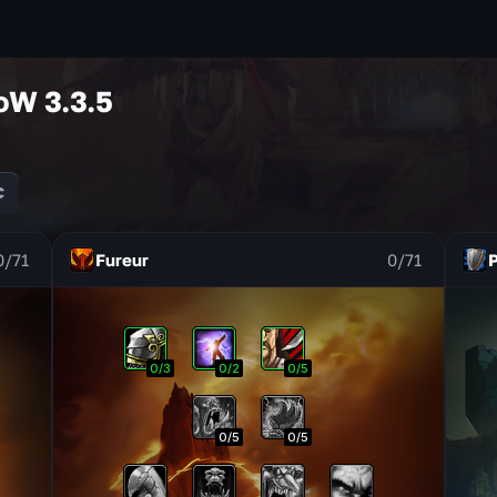
oW 3.3.5
0
/
71
Fureur
0
/
71
0
/
3
0
/
2
0
/
5
0
/
5
0
/
5