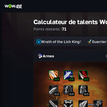
Calculateur de talents W
71
Points restants :
Wrath of the Lich King
Guerrier
Armes
0
/
3
0
/
5
0
/
2
0
/
2
0
/
3
0
/
3