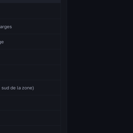
arges
ge
e
 sud de la zone)