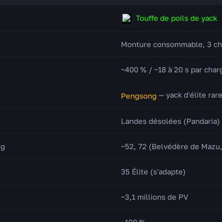
Touffe de poils de yack
Monture consommable, 3 ch
~400 % / ~18 à 20 s par char
— yack d'élite rar
Pengsong
Landes désolées (Pandaria)
ng
~52, 72 (Belvédère de Mazu,
35 Élite (s'adapte)
~3,1 millions de PV
~100 %