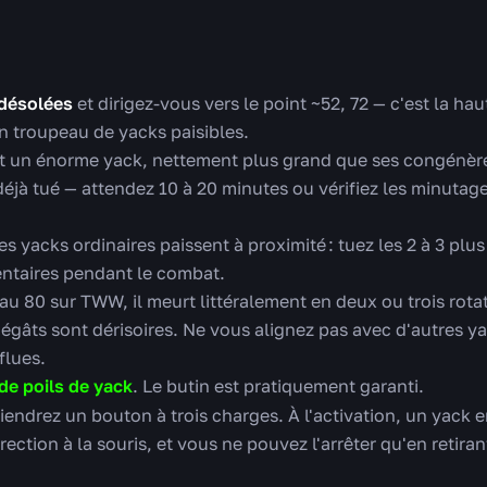
 désolées
et dirigez-vous vers le point ~52, 72 — c'est la h
un troupeau de yacks paisibles.
st un énorme yack, nettement plus grand que ses congénères
 déjà tué — attendez 10 à 20 minutes ou vérifiez les minutag
Des yacks ordinaires paissent à proximité : tuez les 2 à 3 pl
entaires pendant le combat.
au 80 sur TWW, il meurt littéralement en deux ou trois rotatio
dégâts sont dérisoires. Ne vous alignez pas avec d'autres ya
flues.
de poils de yack
. Le butin est pratiquement garanti.
iendrez un bouton à trois charges. À l'activation, un yack 
irection à la souris, et vous ne pouvez l'arrêter qu'en retirant