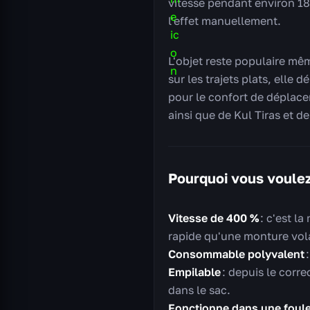
vitesse pendant environ 18
l'effet manuellement.
L'objet reste populaire mêm
sur les trajets plats, elle
pour le confort de déplace
ainsi que de Kul Tiras et d
Pourquoi vous voule
Vitesse de 400 %
: c'est l
rapide qu'une monture vola
Consommable polyvalent
:
Empilable
: depuis le corre
dans le sac.
Fonctionne dans une foul