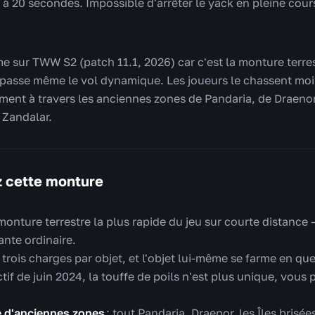
 à 20 secondes. Impossible d'arrêter le yack en pleine cou
e sur TWW S2 (patch 11.1, 2026) car c'est la monture terrest
 dépasse même le vol dynamique. Les joueurs le chassent moi
ment à travers les anciennes zones de Pandaria, de Draenor,
e Zandalar.
z cette monture
a monture terrestre la plus rapide du jeu sur courte distance
nte ordinaire.
 trois charges par objet, et l'objet lui-même se farme en q
ctif de juin 2024, la touffe de poils n'est plus unique, vous
e d'anciennes zones
: tout Pandaria, Draenor, les Îles brisée