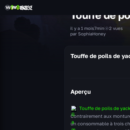
Touffe de po
il y a 1 mois
7
min
2
vues
par SophiaHoney
Touffe de poils de y
Aperçu
Touffe de poils de yac
Contrairement aux montures
un consommable à trois cha