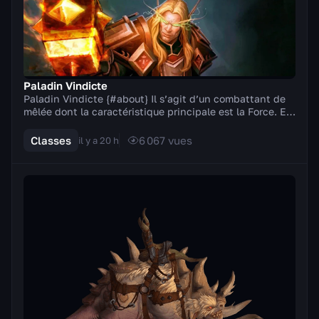
Paladin Vindicte
Paladin Vindicte {#about} Il s’agit d’un combattant de
mêlée dont la caractéristique principale est la Force. En
combat, il manie des armes à deux mai...
Classes
6 067
vues
il y a 20 h