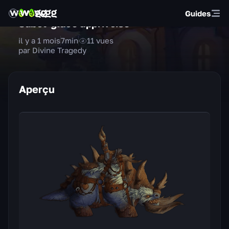
Guides
Sabot-glacé apprivoisé
il y a 1 mois
7
min
11
vues
par Divine Tragedy
Aperçu