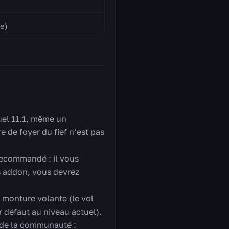
le)
uel 11.1, même un
e de foyer du fief n’est pas
recommandé : il vous
s addon, vous devrez
e monture volante (le vol
r défaut au niveau actuel).
e de la communauté :