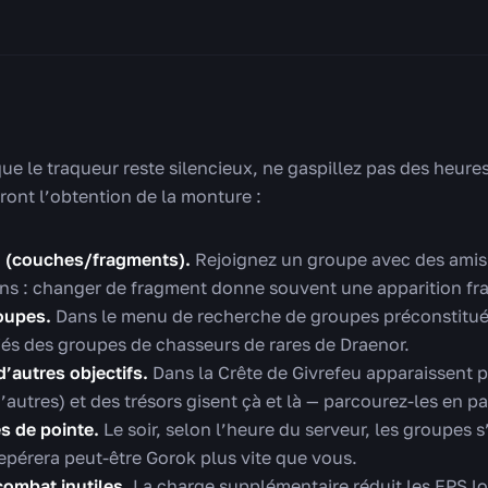
 que le traqueur reste silencieux, ne gaspillez pas des heure
ont l’obtention de la monture :
 (couches/fragments).
Rejoignez un groupe avec des amis 
s : changer de fragment donne souvent une apparition fra
roupes.
Dans le menu de recherche de groupes préconstitués
iés des groupes de chasseurs de rares de Draenor.
d’autres objectifs.
Dans la Crête de Givrefeu apparaissent p
’autres) et des trésors gisent çà et là — parcourez-les en pa
s de pointe.
Le soir, selon l’heure du serveur, les groupes s
epérera peut-être Gorok plus vite que vous.
ombat inutiles.
La charge supplémentaire réduit les FPS lor