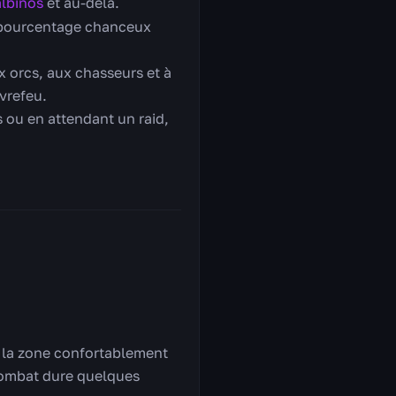
albinos
et au-delà.
 pourcentage chanceux
 orcs, aux chasseurs et à
vrefeu.
s ou en attendant un raid,
r la zone confortablement
e combat dure quelques