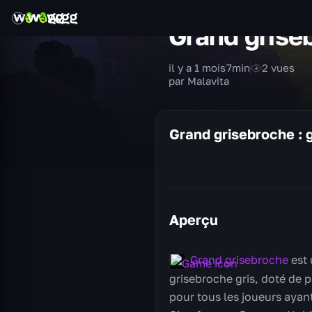
Grand grise
il y a 1 mois
7
min
2
vues
par Malavita
Grand grisebroche : 
Aperçu
Grand grisebroche
est 
grisebroche gris, doté de 
pour tous les joueurs ayant