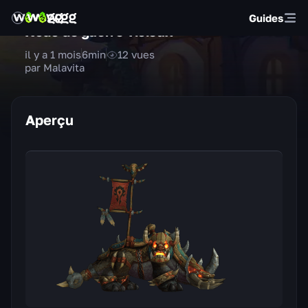
Guides
Kodo de guerre vicieux
il y a 1 mois
6
min
12
vues
par Malavita
Aperçu