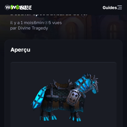
Guides
Destrier spectral bardé de fer
il y a 1 mois
6
min
5
vues
par Divine Tragedy
Aperçu