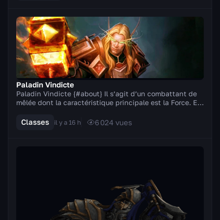
Paladin Vindicte
Paladin Vindicte {#about} Il s’agit d’un combattant de
mêlée dont la caractéristique principale est la Force. En
combat, il manie des armes à deux mai...
Classes
6 024
vues
il y a 16 h