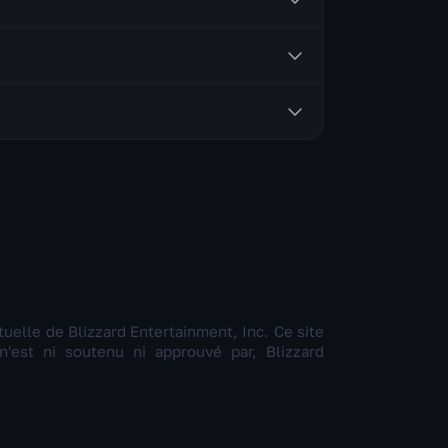
scovery et les royaumes Hardcore —
t notifications de prix ne sont pas encore
onibles ici sur le site. Choisissez
ctuelle de Blizzard Entertainment, Inc. Ce site
'est ni soutenu ni approuvé par, Blizzard