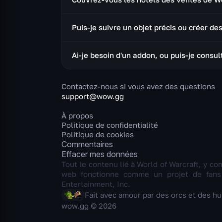
entre les royaumes d'une région pour trou
Oui. En plus du retail, nous suivons les 
Puis-je suivre un objet précis ou créer des
choisissez votre région et votre royaume p
Vous pouvez ajouter n'importe quel objet à
Ai-je besoin d'un addon, ou puis-je consulte
disponibles — elles sont prévues.
Aucun addon nécessaire — tous les prix de l
simplement votre région et votre royaume
Contactez-nous si vous avez des questions
support@wow.gg
À propos
Politique de confidentialité
Politique de cookies
Commentaires
Effacer mes données
Tout le contenu lié à World of Warcraft, y com
web fonctionne comme un projet de fans i
Entertainment, Inc.
Fait avec amour par des orcs et des h
wow.gg © 2026