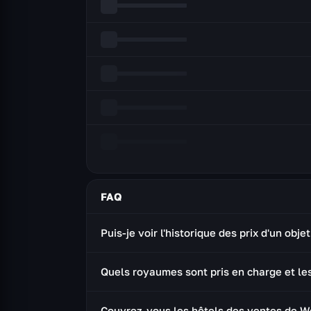
FAQ
Puis-je voir l'historique des prix d'un objet
Oui. Chaque objet dispose d'un graphique d
Quels royaumes sont pris en charge et les
valeur marchande au fil des jours et des 
Tous les royaumes connectés de chaque rég
Couvrez-vous les hôtels des ventes de W