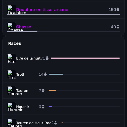
Doublure en tisse-arcane
150
Chasse
40
Races
Elfe de la nuit
71
Troll
14
Tauren
7
Haranir
3
Tauren de Haut-Roc
2