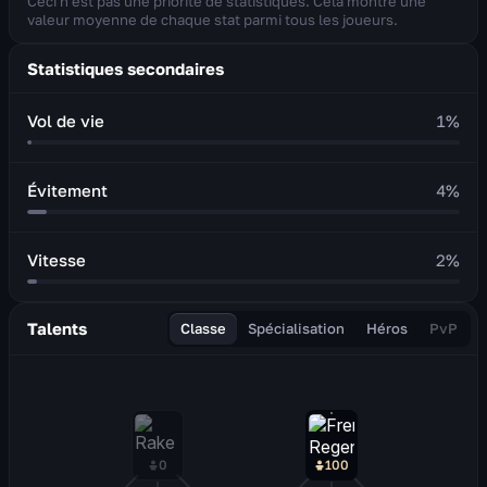
Ceci n'est pas une priorité de statistiques. Cela montre une
valeur moyenne de chaque stat parmi tous les joueurs.
Statistiques secondaires
Vol de vie
1
%
Évitement
4
%
Vitesse
2
%
Talents
Classe
Spécialisation
Héros
PvP
0
100