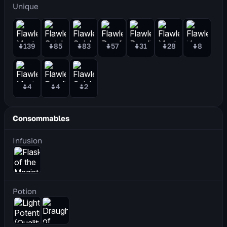
Unique
139
85
83
57
31
28
8
4
4
2
Consommables
Infusion
Potion