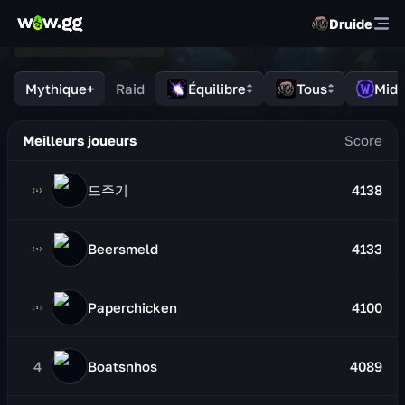
Druide
Mythique+
Raid
Équilibre
Tous
Midn
Meilleurs joueurs
드주기
4138
Beersmeld
4133
Paperchicken
4100
4
Boatsnhos
4089