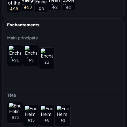
93
2
2
98
3
Enchantements
Main principale
91
5
4
Tête
75
15
8
1