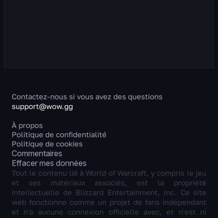
Comment debloquer le systeme de maisons ?
Qu'est-ce que le système de maisons dans World of
Warcraft ? Avec la mise à jour preliminaire de Midnight, les
joueurs peuvent construire leur propre ...
565
vues
il y a 1 mois
Maisons
Contactez-nous si vous avez des questions
support@wow.gg
À propos
Politique de confidentialité
Politique de cookies
Commentaires
Effacer mes données
Tout le contenu lié à World of Warcraft, y compris le jeu
et ses matériaux associés, est la propriété
intellectuelle de Blizzard Entertainment, Inc. Ce site
web fonctionne comme un projet de fans indépendant
et n'a aucune connexion officielle avec, et n'est ni