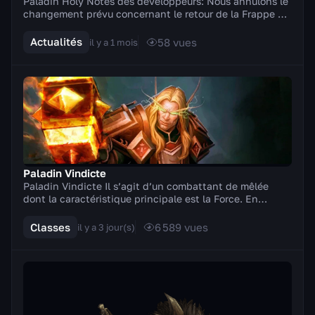
Paladin Holy Notes des développeurs: Nous annulons le
changement prévu concernant le retour de la Frappe du
champion de la Lumière et apportons à la p...
Actualités
58
vues
il y a 1 mois
Paladin Vindicte
Paladin Vindicte Il s’agit d’un combattant de mêlée
dont la caractéristique principale est la Force. En
combat, il manie des armes à deux mains (hache...
Classes
6 589
vues
il y a 3 jour(s)