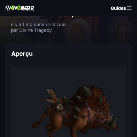
Guides
Tranchedos domestiqué
il y a 1 mois
6
min
3
vues
par Divine Tragedy
Aperçu