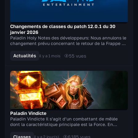
Changements de classes du patch 12.0.1 du 30
janvier 2026
Paladin Holy Notes des développeurs: Nous annulons le
changement prévu concernant le retour de la Frappe du
champion de la Lumière et apportons à la p...
Actualités
55
vues
il y a 1 mois
Paladin Vindicte
Paladin Vindicte Il s’agit d’un combattant de mêlée
dont la caractéristique principale est la Force. En
combat, il manie des armes à deux mains (hache...
Classes
6 185
vues
il y a 2 jour(s)