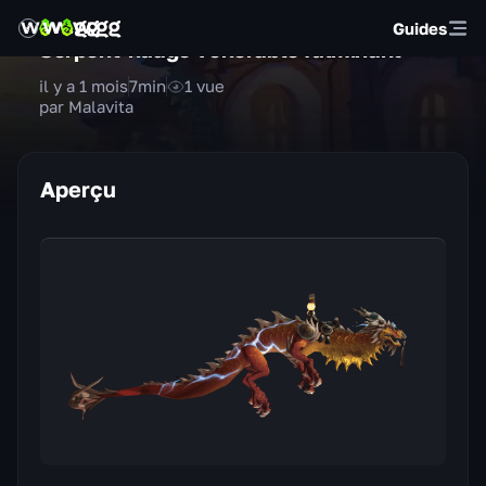
Guides
Serpent-nuage vénérable fulminant
il y a 1 mois
7
min
1
vue
par Malavita
Aperçu