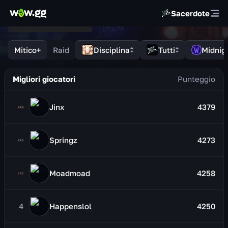
Sacerdote
Mitico+
Raid
Disciplina
Tutti
Midnig
Migliori giocatori
Jinx
4379
Springz
4273
Moadmoad
4258
4
Happenslol
4250