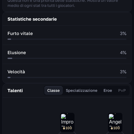
Questa non è una priorità delle statistiche. Mostra un valore
medio di ogni stat tra tutti i giocatori.
Statistiche secondarie
Furto vitale
3
%
Elusione
4
%
Velocità
3
%
Talenti
Classe
Specializzazione
Eroe
PvP
100
100