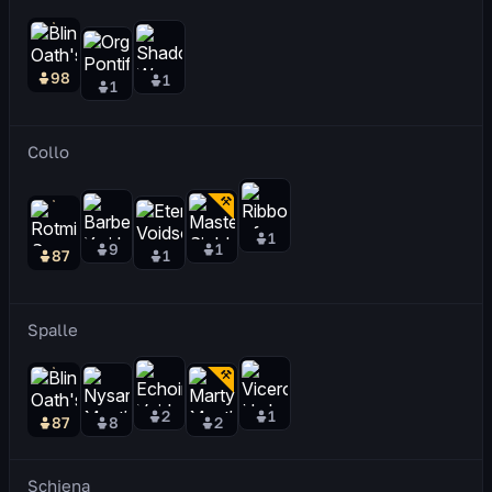
98
1
1
Collo
1
9
1
87
1
Spalle
2
1
87
8
2
Schiena