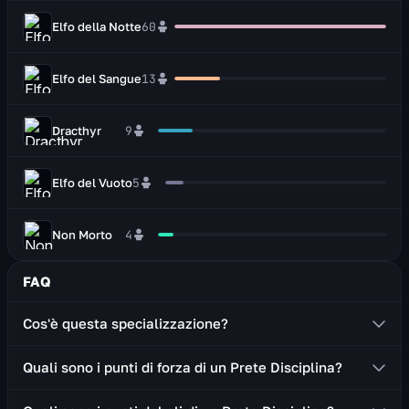
Elfo della Notte
60
Elfo del Sangue
13
Dracthyr
9
Elfo del Vuoto
5
Non Morto
4
FAQ
Cos'è questa specializzazione?
Un prete Disciplina è un guaritore che ripristina la
Quali sono i punti di forza di un Prete Disciplina?
salute degli alleati infliggendo danni ai nemici.
Discreta sopravvivenza grazie alle abilità difensive