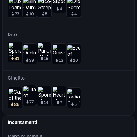
4
73
10
5
4
Dito
81
19
39
13
10
Gingillo
77
14
7
86
5
Incantamenti
Mano principale