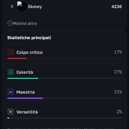
5
Skewy
4236
Mostra altro
Statistiche principali
17
%
Colpo critico
27
%
Celerità
31
%
Maestria
2
%
Versatilità